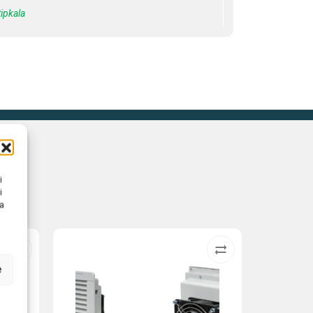
tipkala
i
i
na
e