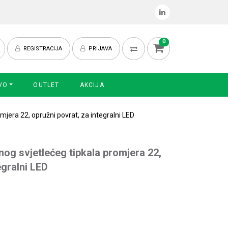
0
REGISTRACIJA
PRIJAVA
VO
OUTLET
AKCIJA
jera 22, opružni povrat, za integralni LED
og svjetlećeg tipkala promjera 22,
egralni LED