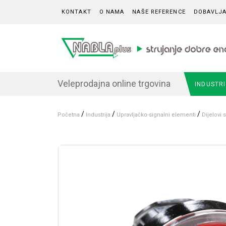
Skip to content
KONTAKT
O NAMA
NAŠE REFERENCE
DOBAVLJA
Veleprodajna online trgovina
INDUSTR
/
/
/
Početna
Industrija
Upravljačko-signalni elementi
Dijelovi