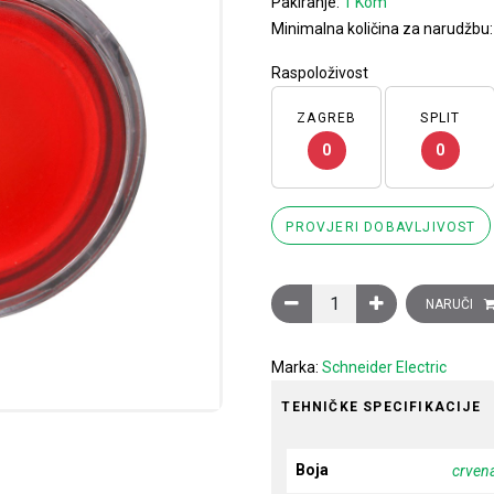
Pakiranje:
1 Kom
Minimalna količina za narudžbu
Raspoloživost
ZAGREB
SPLIT
0
0
PROVJERI DOBAVLJIVOST
Glava crvenog upuštenog sv
NARUČI
Marka:
Schneider Electric
TEHNIČKE SPECIFIKACIJE
Boja
crven