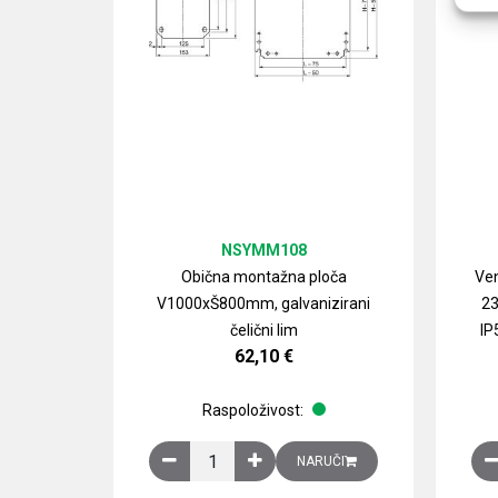
NSYMM108
Obična montažna ploča
Ven
V1000xŠ800mm, galvanizirani
23
čelični lim
IP
62,10
€
Raspoloživost:
Obična montažna ploča V1000xŠ800mm, galvan
NARUČI