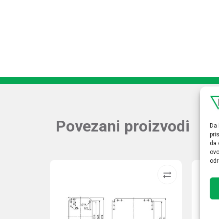
Povezani proizvodi
Da 
pri
da 
ovo
odr