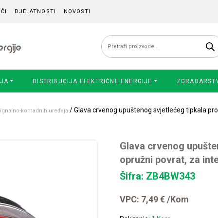
ČI
DJELATNOSTI
NOVOSTI
Pretraži:
IJA
DISTRIBUCIJA ELEKTRIČNE ENERGIJE
ZGRADARST
/ Glava crvenog upuštenog svjetlećeg tipkala prom
 signalno-komadnih uređaja
Glava crvenog upušten
opružni povrat, za int
Šifra: ZB4BW343
VPC:
7,49
€
/Kom