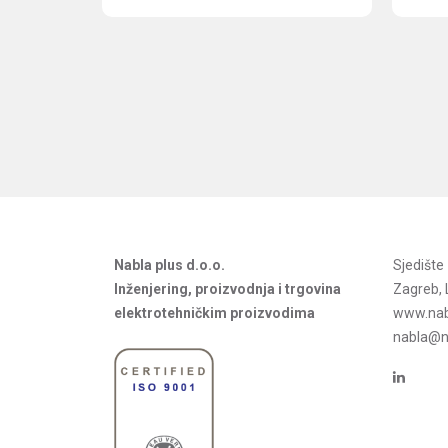
Nabla plus d.o.o.
Sjedišt
Inženjering, proizvodnja i trgovina
Zagreb, 
elektrotehničkim proizvodima
www.nab
nabla@na