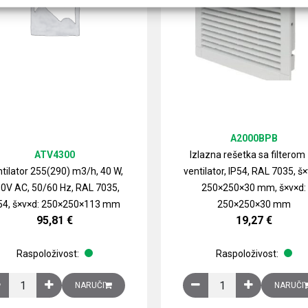
A2000BPB
ATV4300
Izlazna rešetka sa filterom
tilator 255(290) m3/h, 40 W,
ventilator, IP54, RAL 7035, š×
0V AC, 50/60 Hz, RAL 7035,
250×250×30 mm, š×v×d:
54, š×v×d: 250×250×113 mm
250×250×30 mm
95,81
€
19,27
€
Raspoloživost:
Raspoloživost:
izirani čelični lim količina
Ventilator 255(290) m3/h, 40 W, 230V AC, 50/60 Hz, RAL 7035, IP54,
Izlazna rešetka sa fil
NARUČI
NARUČI