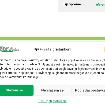
Tip opreme
glava 
Upravljajte pristankom
bismo pružili najbolje iskustvo, koristimo tehnologije poput kolačića za čuvanje i/il
stup informacijama o uređaju. Suglasnost s ovim tehnologijama će nam omogućit
obrađujemo podatke kao što su ponašanje pri pregledavanju ili jedinstveni ID-ovi 
j web stranici. Nepristanak ili povlačenje suglasnosti može negativno utjecati na
eđene karakteristike i funkcije.
Slažem se
Ne slažem se
Pogledaj postavk
Opći uvjeti poslovanja