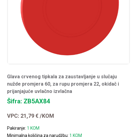
Glava crvenog tipkala za zaustavljanje u slučaju
nužde promjera 60, za rupu promjera 22, okidač i
prijanjajuće uvlačno izvlačna
Šifra: ZB5AX84
VPC:
21,79
€
/KOM
Pakiranje:
1 KOM
Minimalna količina za narudžbu:
1 KOM