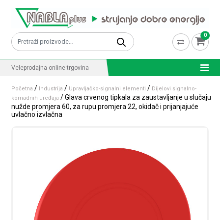
Skip to content
0
Pretraži:
Veleprodajna online trgovina
/
/
/
Početna
Industrija
Upravljačko-signalni elementi
Dijelovi signalno-
/ Glava crvenog tipkala za zaustavljanje u slučaju
komadnih uređaja
nužde promjera 60, za rupu promjera 22, okidač i prijanjajuće
uvlačno izvlačna