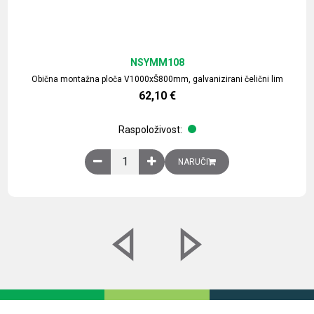
NSYMM108
Obična montažna ploča V1000xŠ800mm, galvanizirani čelični lim
62,10
€
Raspoloživost:
Obična montažna ploča V1000xŠ800mm, galvaniz
NARUČI