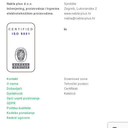
Nabla plus d.o.o.
Sjedište
Inženjering, proizvodnja i trgovina
Zagreb, Lukoranska 2
elektrotehničkim proizvodima
www.nabla-plus.hr
nabla@nabla-plus.hr
Kontakt
Download zona
O nama
Tehnički podaci
Dobavljači
Certifikati
Djelatnosti
Katalozi
Opći uvjeti poslovanja
GDPR
Politika kvalitete
Kodeks ponašanja
Raskid ugovora