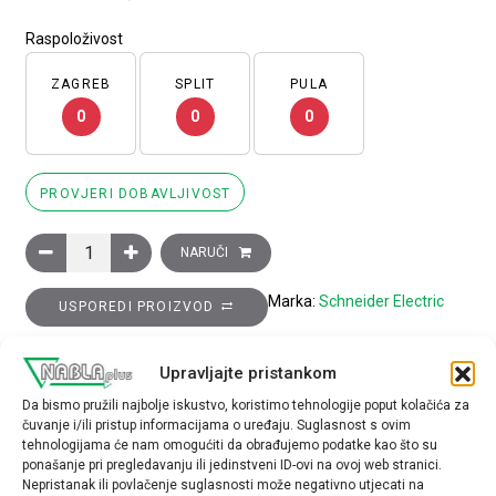
Raspoloživost
ZAGREB
SPLIT
PULA
0
0
0
PROVJERI DOBAVLJIVOST
Glava crvenog tipkala za zaustavljanje u slučaju nužde promjera
NARUČI
Marka:
Schneider Electric
USPOREDI PROIZVOD
Upravljajte pristankom
TEHNIČKE SPECIFIKACIJE
Da bismo pružili najbolje iskustvo, koristimo tehnologije poput kolačića za
čuvanje i/ili pristup informacijama o uređaju. Suglasnost s ovim
Boja
tehnologijama će nam omogućiti da obrađujemo podatke kao što su
crvena
ponašanje pri pregledavanju ili jedinstveni ID-ovi na ovoj web stranici.
Nepristanak ili povlačenje suglasnosti može negativno utjecati na