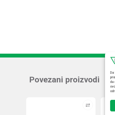
Da 
Povezani proizvodi
pri
da 
ovo
odr