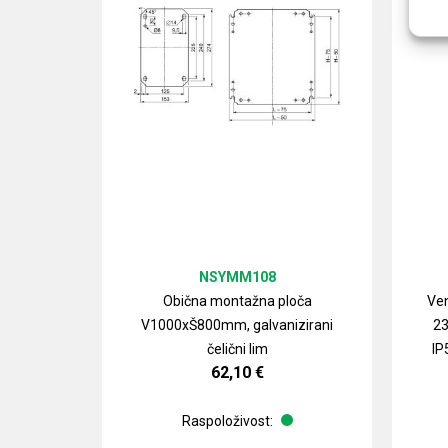
NSYMM108
Obična montažna ploča
Ven
V1000xŠ800mm, galvanizirani
23
čelični lim
IP
62,10
€
Raspoloživost: