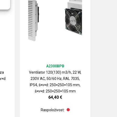
A2300BPB
 za
Ventilator 120(130) m3/h, 22 W,
v×d:
230V AC, 50/60 Hz, RAL 7035,
Izlazn
IP54, š×v×d: 250×250×105 mm,
ventilat
š×v×d: 250×250×105 mm
64,40
€
Raspoloživost: