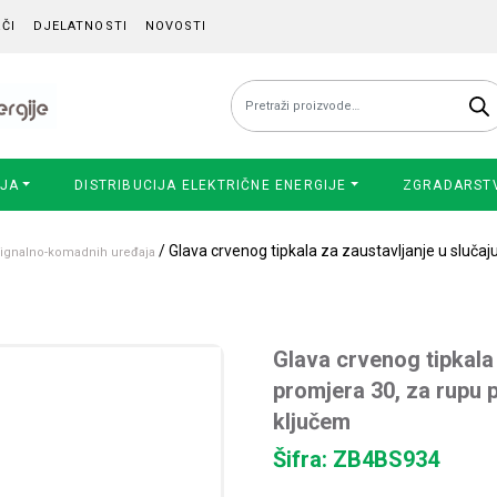
ČI
DJELATNOSTI
NOVOSTI
Pretraži:
IJA
DISTRIBUCIJA ELEKTRIČNE ENERGIJE
ZGRADARST
/ Glava crvenog tipkala za zaustavljanje u slučaj
 signalno-komadnih uređaja
Glava crvenog tipkala
promjera 30, za rupu p
ključem
Šifra: ZB4BS934