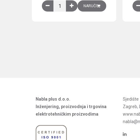
Obična montažna ploča V1000xŠ800mm, galvan
NARUČI
Nabla plus d.o.o.
Sjedišt
Inženjering, proizvodnja i trgovina
Zagreb, 
elektrotehničkim proizvodima
www.nab
nabla@na