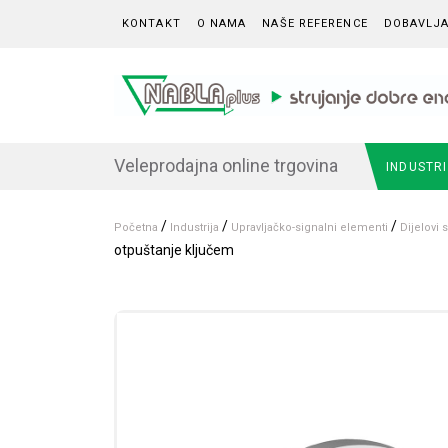
Skip to content
KONTAKT
O NAMA
NAŠE REFERENCE
DOBAVLJA
Veleprodajna online trgovina
INDUSTR
/
/
/
Početna
Industrija
Upravljačko-signalni elementi
Dijelovi
otpuštanje ključem