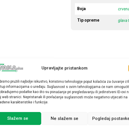
Boja
crven
Tip opreme
glava 
Upravljajte pristankom
bismo pružili najbolje iskustvo, koristimo tehnologije poput kolačića za čuvanje i/il
stup informacijama o uređaju. Suglasnost s ovim tehnologijama će nam omogućit
obrađujemo podatke kao što su ponašanje pri pregledavanju ili jedinstveni ID-ovi 
j web stranici. Nepristanak ili povlačenje suglasnosti može negativno utjecati na
eđene karakteristike i funkcije.
Slažem se
Ne slažem se
Pogledaj postavk