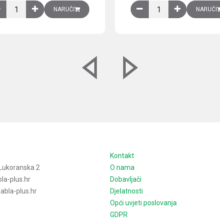
izirani čelični lim količina
Ventilator 255(290) m3/h, 40 W, 230V AC, 50/60 Hz, RAL 7035, IP54,
Izlazna rešetka sa fil
NARUČI
NARUČI
e
Kontakt
Lukoranska 2
O nama
la-plus.hr
Dobavljači
bla-plus.hr
Djelatnosti
Opći uvjeti poslovanja
GDPR