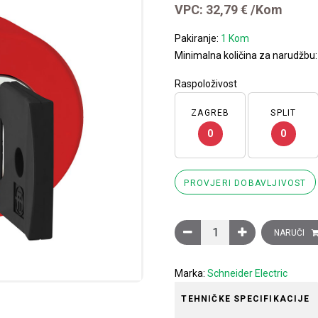
VPC:
32,79
€
/Kom
Pakiranje:
1 Kom
Minimalna količina za narudžbu
Raspoloživost
ZAGREB
SPLIT
0
0
PROVJERI DOBAVLJIVOST
Glava crvenog tipkala za z
NARUČI
Marka:
Schneider Electric
TEHNIČKE SPECIFIKACIJE