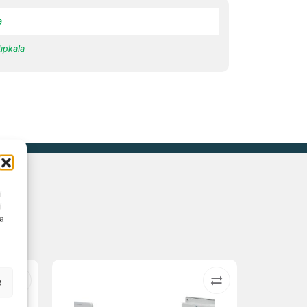
a
tipkala
i
i
na
e