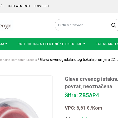
ČI
DJELATNOSTI
NOVOSTI
Pretraži:
IJA
DISTRIBUCIJA ELEKTRIČNE ENERGIJE
ZGRADARST
/ Glava crvenog istaknutog tipkala promjera 22,
 signalno-komadnih uređaja
Glava crvenog istaknu
povrat, neoznačena
Šifra: ZB5AP4
VPC:
6,61
€
/Kom