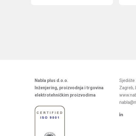
Nabla plus d.o.o.
Sjedišt
Inženjering, proizvodnja i trgovina
Zagreb, 
elektrotehničkim proizvodima
www.nab
nabla@na