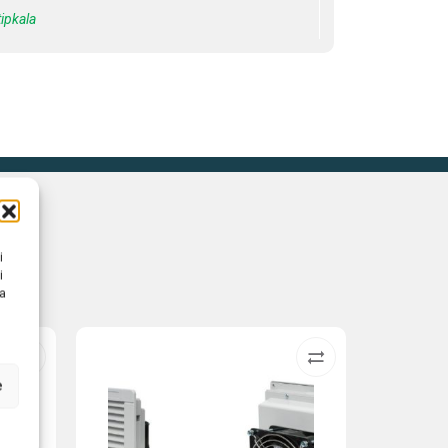
tipkala
i
i
na
e