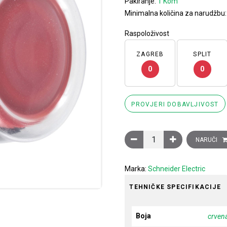
Pakiranje:
1 Kom
Minimalna količina za narudžbu
Raspoloživost
ZAGREB
SPLIT
0
0
PROVJERI DOBAVLJIVOST
Glava crvenog istaknutog t
NARUČI
Marka:
Schneider Electric
TEHNIČKE SPECIFIKACIJE
Boja
crven