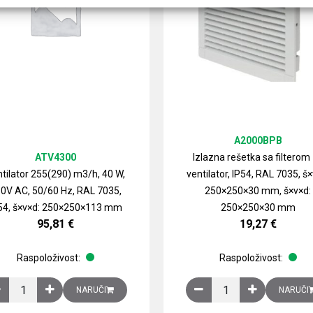
A2000BPB
ATV4300
Izlazna rešetka sa filterom
tilator 255(290) m3/h, 40 W,
ventilator, IP54, RAL 7035, š×
0V AC, 50/60 Hz, RAL 7035,
250×250×30 mm, š×v×d:
54, š×v×d: 250×250×113 mm
250×250×30 mm
95,81
€
19,27
€
Raspoloživost:
Raspoloživost:
izirani čelični lim količina
Ventilator 255(290) m3/h, 40 W, 230V AC, 50/60 Hz, RAL 7035, IP54,
Izlazna rešetka sa fil
NARUČI
NARUČI