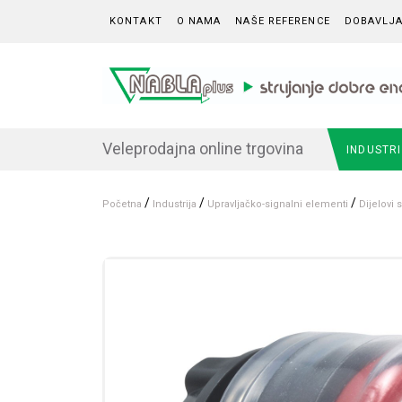
Skip to content
KONTAKT
O NAMA
NAŠE REFERENCE
DOBAVLJA
Veleprodajna online trgovina
INDUSTR
/
/
/
Početna
Industrija
Upravljačko-signalni elementi
Dijelovi