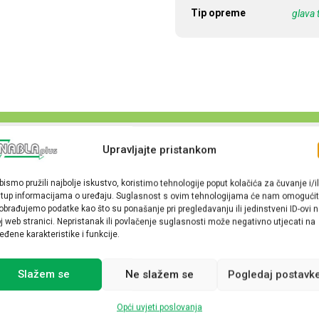
Tip opreme
glava 
Upravljajte pristankom
bismo pružili najbolje iskustvo, koristimo tehnologije poput kolačića za čuvanje i/il
stup informacijama o uređaju. Suglasnost s ovim tehnologijama će nam omogućit
obrađujemo podatke kao što su ponašanje pri pregledavanju ili jedinstveni ID-ovi 
j web stranici. Nepristanak ili povlačenje suglasnosti može negativno utjecati na
eđene karakteristike i funkcije.
Slažem se
Ne slažem se
Pogledaj postavk
Opći uvjeti poslovanja