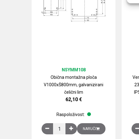
NSYMM108
Obična montažna ploča
Ven
V1000xŠ800mm, galvanizirani
23
čelični lim
IP
62,10
€
Raspoloživost:
Obična montažna ploča V1000xŠ800mm, galvan
NARUČI