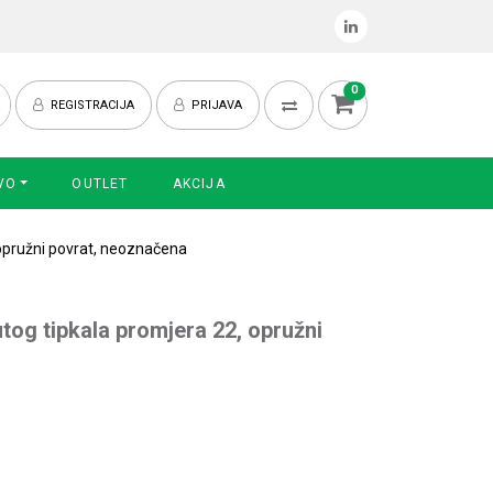
0
REGISTRACIJA
PRIJAVA
VO
OUTLET
AKCIJA
 opružni povrat, neoznačena
tog tipkala promjera 22, opružni