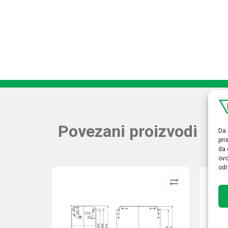
Povezani proizvodi
Da 
pri
da 
ovo
odr