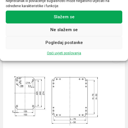
Nepristanak ili povlačenje suglasnosti može negativno utjecati na
određene karakteristike i funkcije.
Slažem se
Ne slažem se
Povezani proizvodi
Pogledaj postavke
Opći uvjeti poslovanja