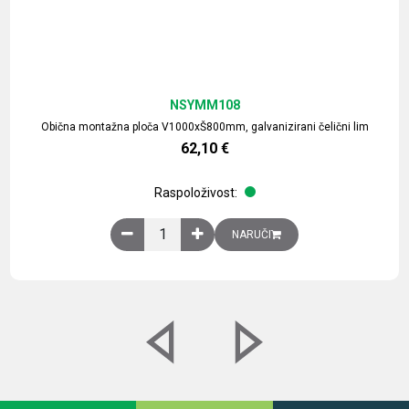
NSYMM108
Obična montažna ploča V1000xŠ800mm, galvanizirani čelični lim
62,10
€
Raspoloživost:
Obična montažna ploča V1000xŠ800mm, galvaniz
NARUČI