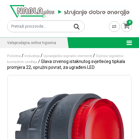
Skip to content
0
Pretraži:
Veleprodajna online trgovina
/
/
/
Početna
Industrija
Upravljačko-signalni elementi
Dijelovi signalno-
/ Glava crvenog istaknutog svjetlećeg tipkala
komadnih uređaja
promjera 22, opružni povrat, za ugrađeni LED