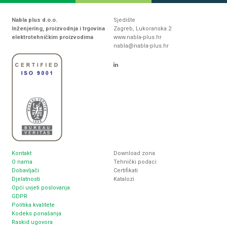
Nabla plus d.o.o.
Sjedište
Inženjering, proizvodnja i trgovina
Zagreb, Lukoranska 2
elektrotehničkim proizvodima
www.nabla-plus.hr
nabla@nabla-plus.hr
Kontakt
Download zona
O nama
Tehnički podaci
Dobavljači
Certifikati
Djelatnosti
Katalozi
Opći uvjeti poslovanja
GDPR
Politika kvalitete
Kodeks ponašanja
Raskid ugovora