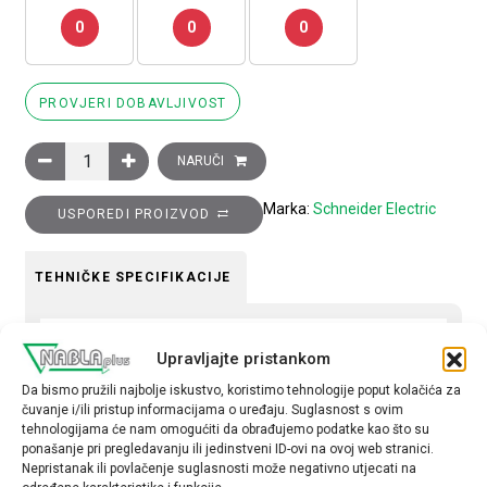
0
0
0
PROVJERI DOBAVLJIVOST
Glava crvenog gljivastog promjera 22 količina
NARUČI
Marka:
Schneider Electric
USPOREDI PROIZVOD
TEHNIČKE SPECIFIKACIJE
Boja
Upravljajte pristankom
crvena
Da bismo pružili najbolje iskustvo, koristimo tehnologije poput kolačića za
Tip opreme
čuvanje i/ili pristup informacijama o uređaju. Suglasnost s ovim
tehnologijama će nam omogućiti da obrađujemo podatke kao što su
glava tipkala
ponašanje pri pregledavanju ili jedinstveni ID-ovi na ovoj web stranici.
Nepristanak ili povlačenje suglasnosti može negativno utjecati na