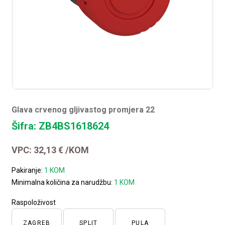
Glava crvenog gljivastog promjera 22
Šifra: ZB4BS1618624
VPC:
32,13
€
/KOM
Pakiranje:
1 KOM
Minimalna količina za narudžbu:
1 KOM
Raspoloživost
ZAGREB
SPLIT
PULA