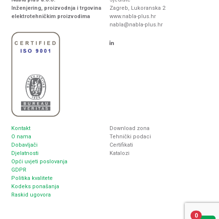
Inženjering, proizvodnja i trgovina
Zagreb, Lukoranska 2
elektrotehničkim proizvodima
www.nabla-plus.hr
nabla@nabla-plus.hr
Kontakt
Download zona
O nama
Tehnički podaci
Dobavljači
Certifikati
Djelatnosti
Katalozi
Opći uvjeti poslovanja
GDPR
Politika kvalitete
Kodeks ponašanja
Raskid ugovora
0