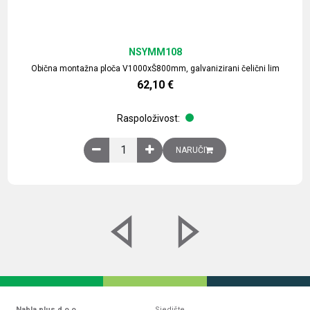
NSYMM108
Obična montažna ploča V1000xŠ800mm, galvanizirani čelični lim
62,10
€
Raspoloživost:
Obična montažna ploča V1000xŠ800mm, galvaniz
NARUČI
Nabla plus d.o.o.
Sjedište