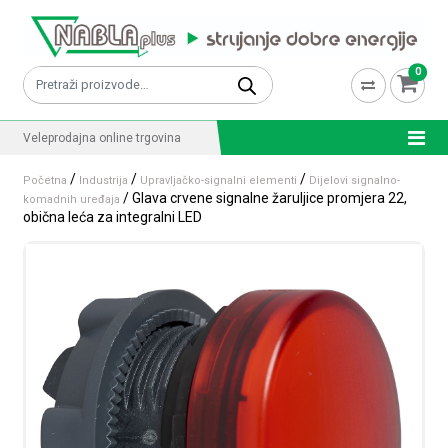
Skip to content
0
Pretraži:
Veleprodajna online trgovina
/
/
/
Početna
Industrija
Upravljačko-signalni elementi
Dijelovi signalno-
/ Glava crvene signalne žaruljice promjera 22,
komadnih uređaja
obična leća za integralni LED