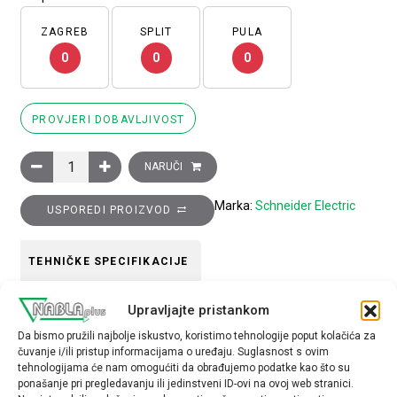
ZAGREB
SPLIT
PULA
0
0
0
PROVJERI DOBAVLJIVOST
Glava crvene signalne žaruljice promjera 22, obična leća za int
NARUČI
Marka:
Schneider Electric
USPOREDI PROIZVOD
TEHNIČKE SPECIFIKACIJE
Upravljajte pristankom
Boja
Da bismo pružili najbolje iskustvo, koristimo tehnologije poput kolačića za
crvena
čuvanje i/ili pristup informacijama o uređaju. Suglasnost s ovim
tehnologijama će nam omogućiti da obrađujemo podatke kao što su
Tip opreme
ponašanje pri pregledavanju ili jedinstveni ID-ovi na ovoj web stranici.
glava žaruljice