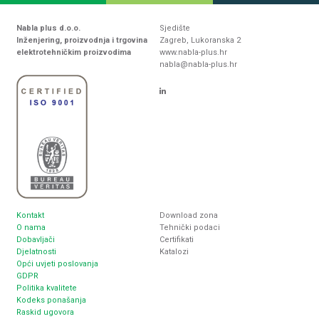
Nabla plus d.o.o.
Sjedište
Inženjering, proizvodnja i trgovina
Zagreb, Lukoranska 2
elektrotehničkim proizvodima
www.nabla-plus.hr
nabla@nabla-plus.hr
Kontakt
Download zona
O nama
Tehnički podaci
Dobavljači
Certifikati
Djelatnosti
Katalozi
Opći uvjeti poslovanja
GDPR
Politika kvalitete
Kodeks ponašanja
Raskid ugovora