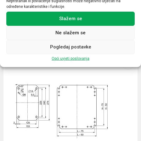
Nepristanak ili povlačenje suglasnosti može negativno utjecati na
određene karakteristike i funkcije.
Slažem se
Ne slažem se
Povezani proizvodi
Pogledaj postavke
Opći uvjeti poslovanja