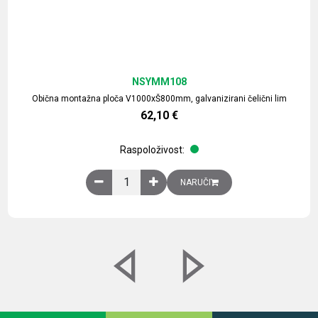
NSYMM108
Obična montažna ploča V1000xŠ800mm, galvanizirani čelični lim
62,10
€
Raspoloživost:
Obična montažna ploča V1000xŠ800mm, galvaniz
NARUČI