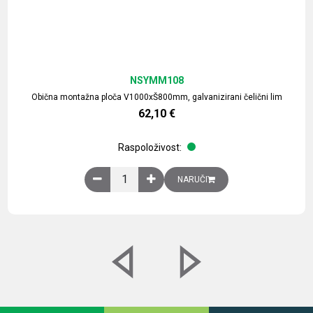
NSYMM108
Obična montažna ploča V1000xŠ800mm, galvanizirani čelični lim
62,10
€
Raspoloživost:
Obična montažna ploča V1000xŠ800mm, galvaniz
NARUČI