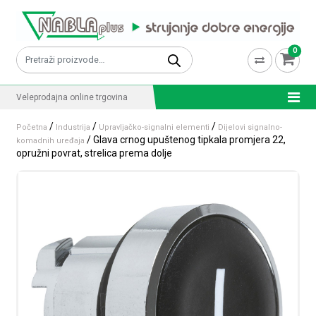
Skip to content
0
Pretraži:
Veleprodajna online trgovina
/
/
/
Početna
Industrija
Upravljačko-signalni elementi
Dijelovi signalno-
/ Glava crnog upuštenog tipkala promjera 22,
komadnih uređaja
opružni povrat, strelica prema dolje