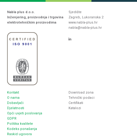
Nabla plus d.o.o.
Sjedište
Inženjering, proizvodnja i trgovina
Zagreb, Lukoranska 2
elektrotehničkim proizvodima
www.nabla-plus.hr
nabla@nabla-plus.hr
Kontakt
Download zona
O nama
Tehnički podaci
Dobavljači
Certifikati
Djelatnosti
Katalozi
Opći uvjeti poslovanja
GDPR
Politika kvalitete
Kodeks ponašanja
Raskid ugovora