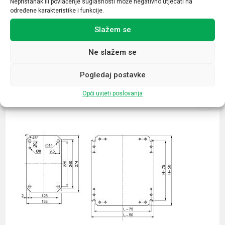
Nepristanak ili povlačenje suglasnosti može negativno utjecati na
određene karakteristike i funkcije.
Slažem se
Ne slažem se
Povezani proizvodi
Pogledaj postavke
Opći uvjeti poslovanja