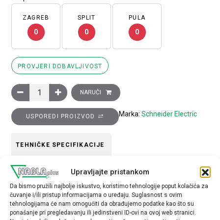
ZAGREB
SPLIT
PULA
0
0
0
PROVJERI DOBAVLJIVOST
Glava crnog upuštenog tipkala promjera 22, opružni povrat, str
NARUČI
Marka:
Schneider Electric
USPOREDI PROIZVOD
TEHNIČKE SPECIFIKACIJE
Upravljajte pristankom
Boja
Da bismo pružili najbolje iskustvo, koristimo tehnologije poput kolačića za
crna
čuvanje i/ili pristup informacijama o uređaju. Suglasnost s ovim
tehnologijama će nam omogućiti da obrađujemo podatke kao što su
Tip opreme
ponašanje pri pregledavanju ili jedinstveni ID-ovi na ovoj web stranici.
glava tipkala