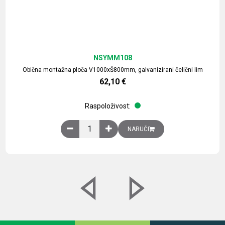
NSYMM108
Obična montažna ploča V1000xŠ800mm, galvanizirani čelični lim
62,10
€
Raspoloživost:
Obična montažna ploča V1000xŠ800mm, galvaniz
NARUČI