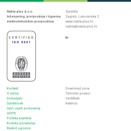
Nabla plus d.o.o.
Sjedište
Inženjering, proizvodnja i trgovina
Zagreb, Lukoranska 2
elektrotehničkim proizvodima
www.nabla-plus.hr
nabla@nabla-plus.hr
Kontakt
Download zona
O nama
Tehnički podaci
Dobavljači
Certifikati
Djelatnosti
Katalozi
Opći uvjeti poslovanja
GDPR
Politika kvalitete
Kodeks ponašanja
Raskid ugovora