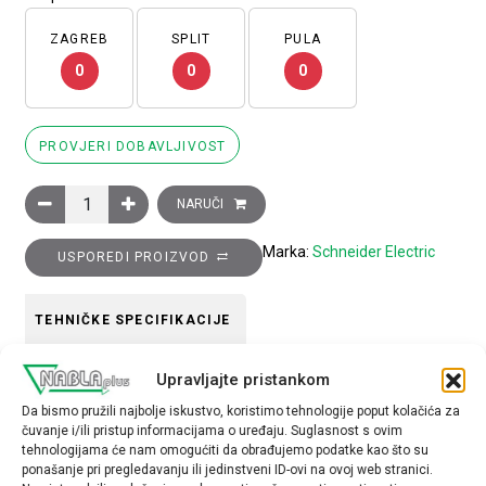
ZAGREB
SPLIT
PULA
0
0
0
PROVJERI DOBAVLJIVOST
Glava crnog upuštenog tipkala promjera 22, opružni povrat, n
NARUČI
Marka:
Schneider Electric
USPOREDI PROIZVOD
TEHNIČKE SPECIFIKACIJE
Upravljajte pristankom
Boja
Da bismo pružili najbolje iskustvo, koristimo tehnologije poput kolačića za
crna
čuvanje i/ili pristup informacijama o uređaju. Suglasnost s ovim
tehnologijama će nam omogućiti da obrađujemo podatke kao što su
Tip opreme
ponašanje pri pregledavanju ili jedinstveni ID-ovi na ovoj web stranici.
glava tipkala