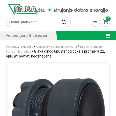
Skip to content
0
Pretraži:
Veleprodajna online trgovina
/
/
/
Početna
Industrija
Upravljačko-signalni elementi
Dijelovi signalno-
/ Glava crnog upuštenog tipkala promjera 22,
komadnih uređaja
opružni povrat, neoznačena