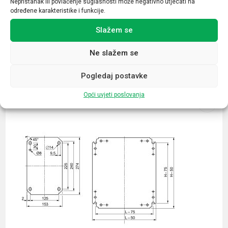
Nepristanak ili povlačenje suglasnosti može negativno utjecati na
određene karakteristike i funkcije.
Slažem se
Ne slažem se
Povezani proizvodi
Pogledaj postavke
Opći uvjeti poslovanja