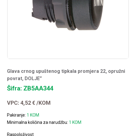
Glava crnog upuštenog tipkala promjera 22, opružni
povrat, DOLJE”
Šifra: ZB5AA344
VPC:
4,52
€
/KOM
Pakiranje:
1 KOM
Minimalna količina za narudžbu:
1 KOM
Raspoloživost