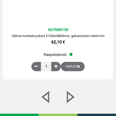
NSYMM108
Obična montažna ploča V1000xŠ800mm, galvanizirani čelični lim
62,10
€
Raspoloživost:
Obična montažna ploča V1000xŠ800mm, galvaniz
NARUČI