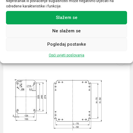
Nepristanak ili povlačenje suglasnosti može negativno utjecati na
određene karakteristike i funkcije.
Slažem se
Ne slažem se
Povezani proizvodi
Pogledaj postavke
Opći uvjeti poslovanja