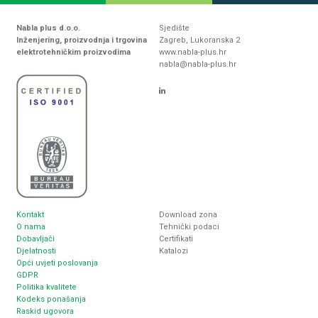
Nabla plus d.o.o.
Sjedište
Inženjering, proizvodnja i trgovina
Zagreb, Lukoranska 2
elektrotehničkim proizvodima
www.nabla-plus.hr
nabla@nabla-plus.hr
Kontakt
Download zona
O nama
Tehnički podaci
Dobavljači
Certifikati
Djelatnosti
Katalozi
Opći uvjeti poslovanja
GDPR
Politika kvalitete
Kodeks ponašanja
Raskid ugovora