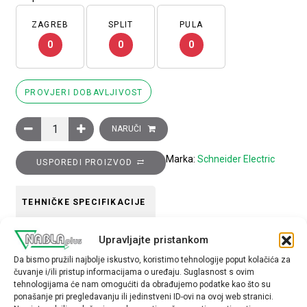
ZAGREB
SPLIT
PULA
0
0
0
PROVJERI DOBAVLJIVOST
Glava crnog upuštenog tipkala promjera 22, opružni povrat, DO
NARUČI
Marka:
Schneider Electric
USPOREDI PROIZVOD
TEHNIČKE SPECIFIKACIJE
Upravljajte pristankom
Boja
Da bismo pružili najbolje iskustvo, koristimo tehnologije poput kolačića za
crna
čuvanje i/ili pristup informacijama o uređaju. Suglasnost s ovim
tehnologijama će nam omogućiti da obrađujemo podatke kao što su
Tip opreme
ponašanje pri pregledavanju ili jedinstveni ID-ovi na ovoj web stranici.
glava tipkala