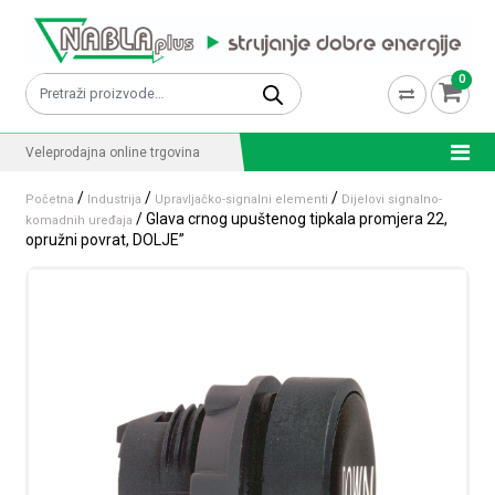
Skip to content
0
Pretraži:
Veleprodajna online trgovina
/
/
/
Početna
Industrija
Upravljačko-signalni elementi
Dijelovi signalno-
/ Glava crnog upuštenog tipkala promjera 22,
komadnih uređaja
opružni povrat, DOLJE”