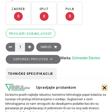
ZAGREB
SPLIT
PULA
0
0
0
PROVJERI DOBAVLJIVOST
Glava crnog istaknutog tipkala promjera 22, opružni povrat, O 
NARUČI
Marka:
Schneider Electric
USPOREDI PROIZVOD
TEHNIČKE SPECIFIKACIJE
Upravljajte pristankom
Boja
Da bismo pružili najbolje iskustvo, koristimo tehnologije poput kolačića za
crna
čuvanje i/ili pristup informacijama o uređaju. Suglasnost s ovim
tehnologijama će nam omogućiti da obrađujemo podatke kao što su
Tip opreme
ponašanje pri pregledavanju ili jedinstveni ID-ovi na ovoj web stranici.
glava tipkala