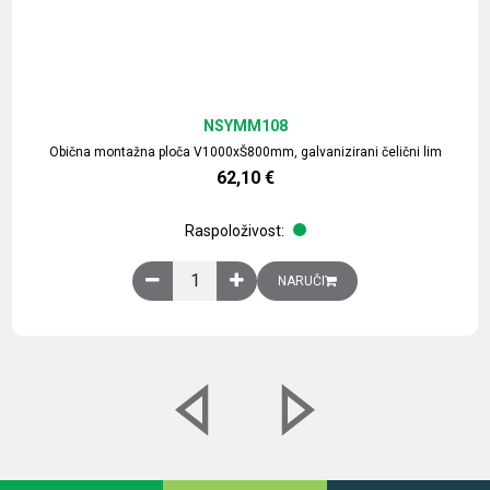
NSYMM108
Obična montažna ploča V1000xŠ800mm, galvanizirani čelični lim
62,10
€
Raspoloživost:
Obična montažna ploča V1000xŠ800mm, galvaniz
NARUČI