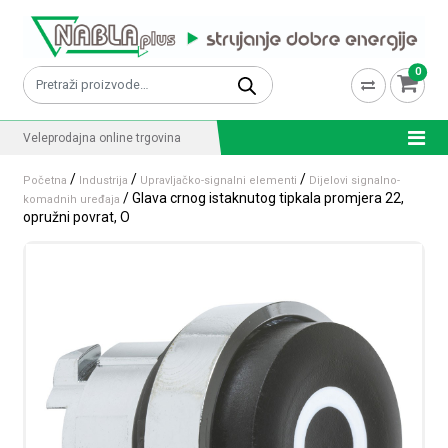
Skip to content
0
Pretraži:
Veleprodajna online trgovina
/
/
/
Početna
Industrija
Upravljačko-signalni elementi
Dijelovi signalno-
/ Glava crnog istaknutog tipkala promjera 22,
komadnih uređaja
opružni povrat, O