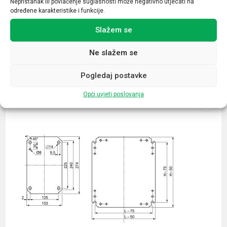
Nepristanak ili povlačenje suglasnosti može negativno utjecati na
određene karakteristike i funkcije.
Slažem se
Ne slažem se
Povezani proizvodi
Pogledaj postavke
Opći uvjeti poslovanja