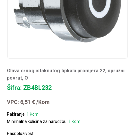
Glava crnog istaknutog tipkala promjera 22, opružni
povrat, O
Šifra: ZB4BL232
VPC:
6,51
€
/Kom
Pakiranje:
1 Kom
Minimalna količina za narudžbu:
1 Kom
Raspoloživost