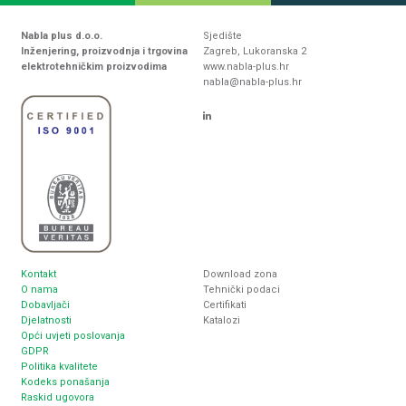
Nabla plus d.o.o.
Sjedište
Inženjering, proizvodnja i trgovina
Zagreb, Lukoranska 2
elektrotehničkim proizvodima
www.nabla-plus.hr
nabla@nabla-plus.hr
Kontakt
Download zona
O nama
Tehnički podaci
Dobavljači
Certifikati
Djelatnosti
Katalozi
Opći uvjeti poslovanja
GDPR
Politika kvalitete
Kodeks ponašanja
Raskid ugovora