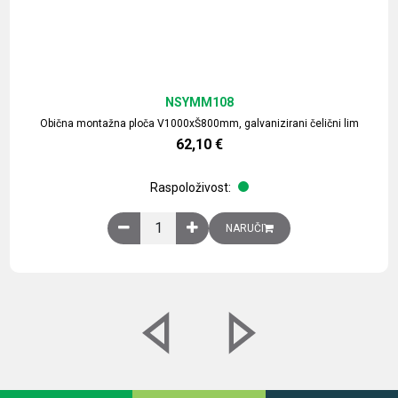
NSYMM108
Obična montažna ploča V1000xŠ800mm, galvanizirani čelični lim
62,10
€
Raspoloživost:
Obična montažna ploča V1000xŠ800mm, galvaniz
NARUČI