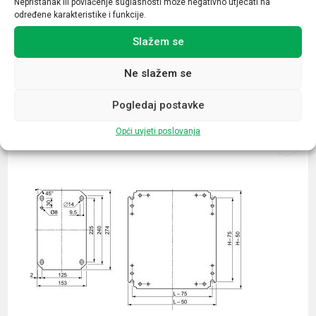
Nepristanak ili povlačenje suglasnosti može negativno utjecati na
određene karakteristike i funkcije.
Slažem se
Ne slažem se
Povezani proizvodi
Pogledaj postavke
Opći uvjeti poslovanja