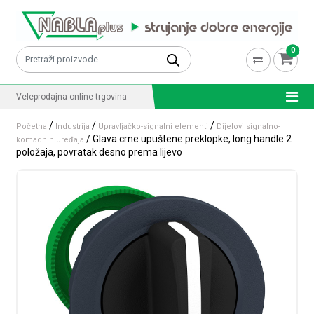
Skip to content
0
Pretraži:
Veleprodajna online trgovina
/
/
/
Početna
Industrija
Upravljačko-signalni elementi
Dijelovi signalno-
/ Glava crne upuštene preklopke, long handle 2
komadnih uređaja
položaja, povratak desno prema lijevo