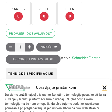
ZAGREB
SPLIT
PULA
0
0
0
PROVJERI DOBAVLJIVOST
Glava crne upuštene preklopke, long handle 2 položaja, povrat
NARUČI
Marka:
Schneider Electric
USPOREDI PROIZVOD
TEHNIČKE SPECIFIKACIJE
Upravljajte pristankom
Boja
Da bismo pružili najbolje iskustvo, koristimo tehnologije poput kolačića za
crna
čuvanje i/ili pristup informacijama o uređaju. Suglasnost s ovim
tehnologijama će nam omogućiti da obrađujemo podatke kao što su
Tip opreme
ponašanje pri pregledavanju ili jedinstveni ID-ovi na ovoj web stranici.
glava preklopke