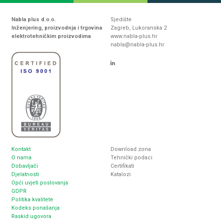
Nabla plus d.o.o.
Sjedište
Inženjering, proizvodnja i trgovina
Zagreb, Lukoranska 2
elektrotehničkim proizvodima
www.nabla-plus.hr
nabla@nabla-plus.hr
Kontakt
Download zona
O nama
Tehnički podaci
Dobavljači
Certifikati
Djelatnosti
Katalozi
Opći uvjeti poslovanja
GDPR
Politika kvalitete
Kodeks ponašanja
Raskid ugovora