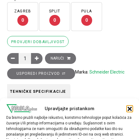
ZAGREB
SPLIT
PULA
0
0
0
PROVJERI DOBAVLJIVOST
Glava crne preklopke promjera 22, 3 položaja, opružni povrat k
NARUČI
Marka:
Schneider Electric
USPOREDI PROIZVOD
TEHNIČKE SPECIFIKACIJE
Upravljajte pristankom
Boja
Da bismo pružili najbolje iskustvo, koristimo tehnologije poput kolačića za
crna
čuvanje i/ili pristup informacijama o uređaju. Suglasnost s ovim
tehnologijama će nam omogućiti da obrađujemo podatke kao što su
Tip opreme
ponašanje pri pregledavanju ili jedinstveni ID-ovi na ovoj web stranici.
glava preklopke