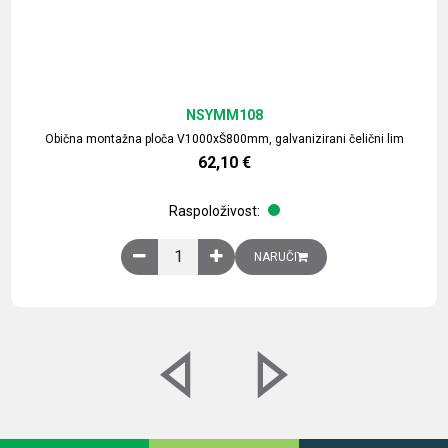
NSYMM108
Obična montažna ploča V1000xŠ800mm, galvanizirani čelični lim
62,10
€
Raspoloživost:
Obična montažna ploča V1000xŠ800mm, galvaniz
NARUČI