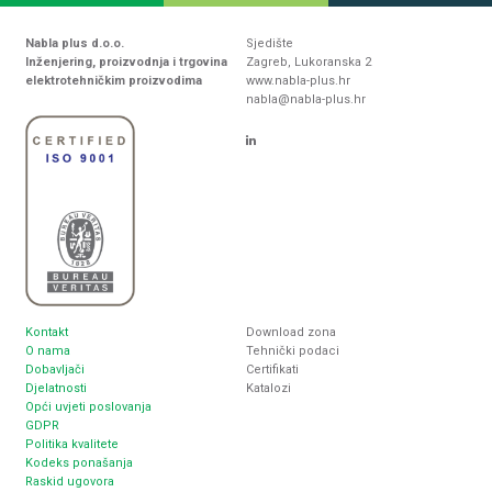
Nabla plus d.o.o.
Sjedište
Inženjering, proizvodnja i trgovina
Zagreb, Lukoranska 2
elektrotehničkim proizvodima
www.nabla-plus.hr
nabla@nabla-plus.hr
Kontakt
Download zona
O nama
Tehnički podaci
Dobavljači
Certifikati
Djelatnosti
Katalozi
Opći uvjeti poslovanja
GDPR
Politika kvalitete
Kodeks ponašanja
Raskid ugovora