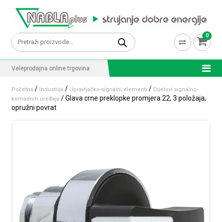
Skip to content
0
Pretraži:
Veleprodajna online trgovina
/
/
/
Početna
Industrija
Upravljačko-signalni elementi
Dijelovi signalno-
/ Glava crne preklopke promjera 22, 3 položaja,
komadnih uređaja
opružni povrat