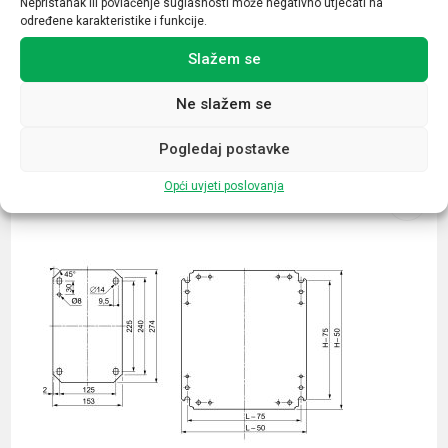
Nepristanak ili povlačenje suglasnosti može negativno utjecati na
određene karakteristike i funkcije.
Slažem se
Ne slažem se
Povezani proizvodi
Pogledaj postavke
Opći uvjeti poslovanja