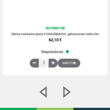
NSYMM108
Obična montažna ploča V1000xŠ800mm, galvanizirani čelični lim
62,10
€
Raspoloživost:
Obična montažna ploča V1000xŠ800mm, galvaniz
NARUČI