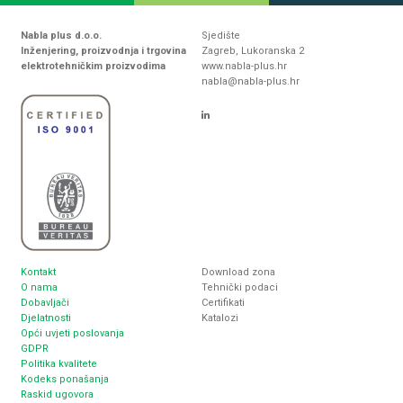
Nabla plus d.o.o.
Sjedište
Inženjering, proizvodnja i trgovina
Zagreb, Lukoranska 2
elektrotehničkim proizvodima
www.nabla-plus.hr
nabla@nabla-plus.hr
Kontakt
Download zona
O nama
Tehnički podaci
Dobavljači
Certifikati
Djelatnosti
Katalozi
Opći uvjeti poslovanja
GDPR
Politika kvalitete
Kodeks ponašanja
Raskid ugovora