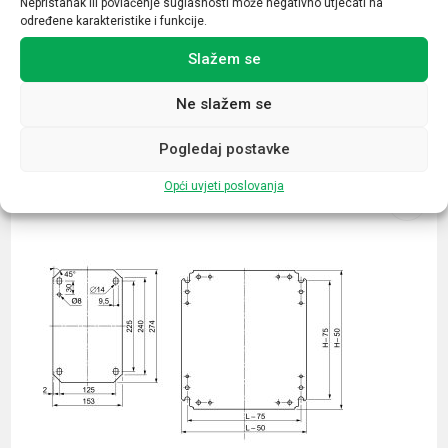
Nepristanak ili povlačenje suglasnosti može negativno utjecati na
određene karakteristike i funkcije.
Slažem se
Ne slažem se
Povezani proizvodi
Pogledaj postavke
Opći uvjeti poslovanja