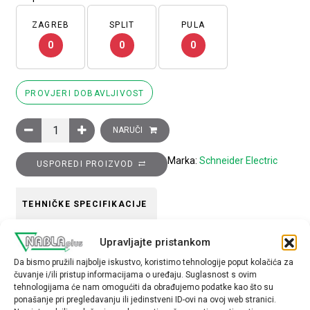
ZAGREB
SPLIT
PULA
0
0
0
PROVJERI DOBAVLJIVOST
Glava crne izborne preklopke promjera 22, 2 položaja, opružni 
NARUČI
Marka:
Schneider Electric
USPOREDI PROIZVOD
TEHNIČKE SPECIFIKACIJE
Upravljajte pristankom
Boja
Da bismo pružili najbolje iskustvo, koristimo tehnologije poput kolačića za
crna
čuvanje i/ili pristup informacijama o uređaju. Suglasnost s ovim
tehnologijama će nam omogućiti da obrađujemo podatke kao što su
Tip opreme
ponašanje pri pregledavanju ili jedinstveni ID-ovi na ovoj web stranici.
glava preklopke