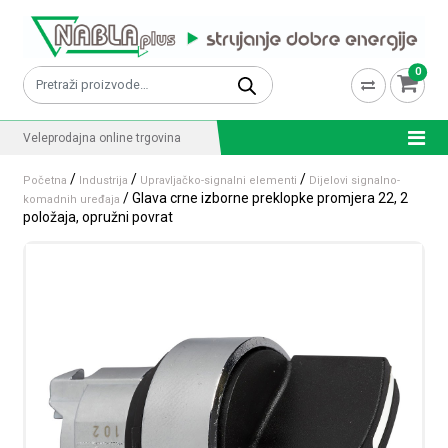
Skip to content
0
Pretraži:
Veleprodajna online trgovina
/
/
/
Početna
Industrija
Upravljačko-signalni elementi
Dijelovi signalno-
/ Glava crne izborne preklopke promjera 22, 2
komadnih uređaja
položaja, opružni povrat