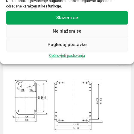
Nepristanak ili povlačenje suglasnosti može negativno utjecati na
određene karakteristike i funkcije.
Slažem se
Ne slažem se
Povezani proizvodi
Pogledaj postavke
Opći uvjeti poslovanja