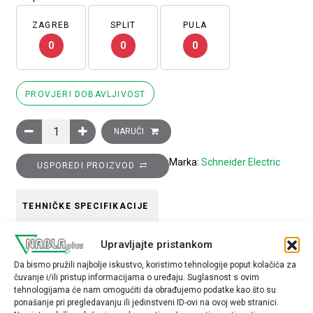
ZAGREB
SPLIT
PULA
0
0
0
PROVJERI DOBAVLJIVOST
Glava bijelog upuštenog svjetlećeg tipkala promjera 22, opružni
NARUČI
Marka:
Schneider Electric
USPOREDI PROIZVOD
TEHNIČKE SPECIFIKACIJE
Upravljajte pristankom
Boja
Da bismo pružili najbolje iskustvo, koristimo tehnologije poput kolačića za
Bijela
čuvanje i/ili pristup informacijama o uređaju. Suglasnost s ovim
tehnologijama će nam omogućiti da obrađujemo podatke kao što su
Tip opreme
ponašanje pri pregledavanju ili jedinstveni ID-ovi na ovoj web stranici.
glava tipkala