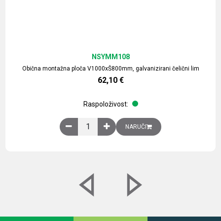
NSYMM108
Obična montažna ploča V1000xŠ800mm, galvanizirani čelični lim
62,10
€
Raspoloživost:
Obična montažna ploča V1000xŠ800mm, galvaniz
NARUČI