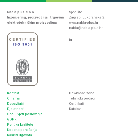
Nabla plus d.o.o.
Sjedište
Inženjering, proizvodnja i trgovina
Zagreb, Lukoranska 2
elektrotehničkim proizvodima
www.nabla-plus.hr
nabla@nabla-plus.hr
Kontakt
Download zona
O nama
Tehnički podaci
Dobavljači
Certifikati
Djelatnosti
Katalozi
Opći uvjeti poslovanja
GDPR
Politika kvalitete
Kodeks ponašanja
Raskid ugovora