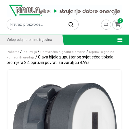
Skip to content
0
Pretraži:
Veleprodajna online trgovina
/
/
/
Početna
Industrija
Upravljačko-signalni elementi
Dijelovi signalno-
/ Glava bijelog upuštenog svjetlećeg tipkala
komadnih uređaja
promjera 22, opružni povrat, za žaruljicu BA9s