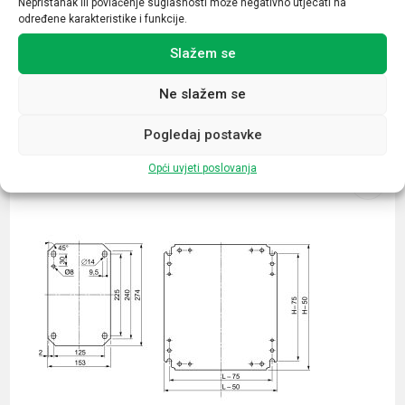
Nepristanak ili povlačenje suglasnosti može negativno utjecati na
određene karakteristike i funkcije.
Slažem se
Ne slažem se
Povezani proizvodi
Pogledaj postavke
Opći uvjeti poslovanja