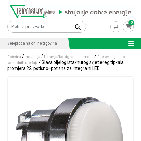
Skip to content
0
Pretraži:
Veleprodajna online trgovina
/
/
/
Početna
Industrija
Upravljačko-signalni elementi
Dijelovi signalno-
/ Glava bijelog istaknutog svjetlećeg tipkala
komadnih uređaja
promjera 22, potisno–potisna za integralni LED