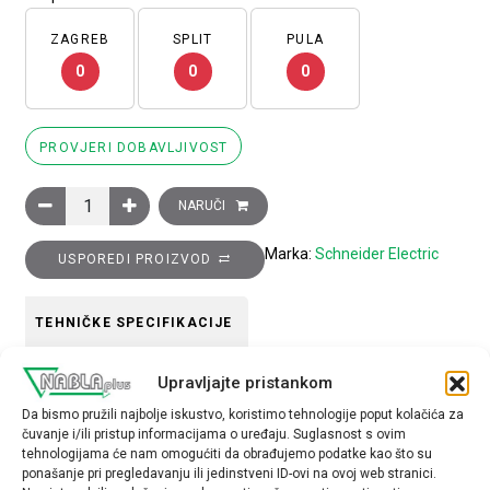
ZAGREB
SPLIT
PULA
0
0
0
PROVJERI DOBAVLJIVOST
Glava bijelog istaknutog svjetlećeg tipkala promjera 22, potisn
NARUČI
Marka:
Schneider Electric
USPOREDI PROIZVOD
TEHNIČKE SPECIFIKACIJE
Upravljajte pristankom
Boja
Da bismo pružili najbolje iskustvo, koristimo tehnologije poput kolačića za
Bijela
čuvanje i/ili pristup informacijama o uređaju. Suglasnost s ovim
tehnologijama će nam omogućiti da obrađujemo podatke kao što su
Tip opreme
ponašanje pri pregledavanju ili jedinstveni ID-ovi na ovoj web stranici.
glava tipkala