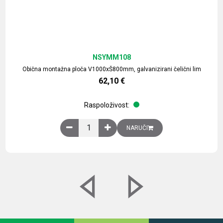
NSYMM108
Obična montažna ploča V1000xŠ800mm, galvanizirani čelični lim
62,10
€
Raspoloživost:
Obična montažna ploča V1000xŠ800mm, galvaniz
NARUČI