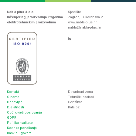
Nabla plus d.o.o.
Sjedište
Inženjering, proizvodnja i trgovina
Zagreb, Lukoranska 2
elektrotehničkim proizvodima
www.nabla-plus.hr
nabla@nabla-plus.hr
Kontakt
Download zona
O nama
Tehnički podaci
Dobavljači
Certifikati
Djelatnosti
Katalozi
Opći uvjeti poslovanja
GDPR
Politika kvalitete
Kodeks ponašanja
Raskid ugovora