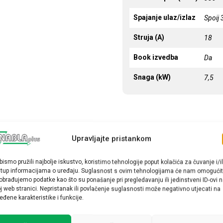
Spajanje ulaz/izlaz
Spoij
Struja (A)
18
Book izvedba
Da
Snaga (kW)
7,5
Upravljajte pristankom
bismo pružili najbolje iskustvo, koristimo tehnologije poput kolačića za čuvanje i/il
stup informacijama o uređaju. Suglasnost s ovim tehnologijama će nam omogućit
obrađujemo podatke kao što su ponašanje pri pregledavanju ili jedinstveni ID-ovi 
j web stranici. Nepristanak ili povlačenje suglasnosti može negativno utjecati na
eđene karakteristike i funkcije.