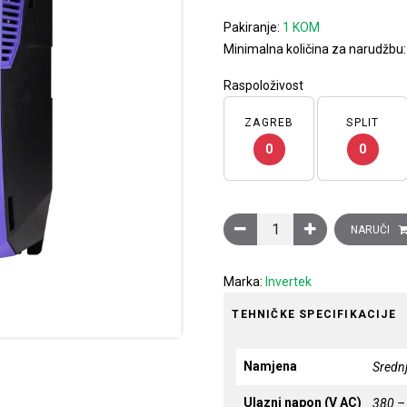
Pakiranje:
1 KOM
Minimalna količina za narudžbu
Raspoloživost
ZAGREB
SPLIT
0
0
Frekventni pretvarač Optidr
NARUČI
Marka:
Invertek
TEHNIČKE SPECIFIKACIJE
Namjena
Srednj
Ulazni napon (V AC)
380 –