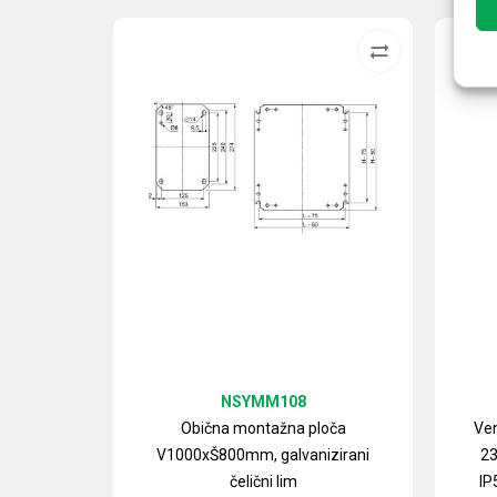
NSYMM108
Obična montažna ploča
Ven
V1000xŠ800mm, galvanizirani
23
čelični lim
IP