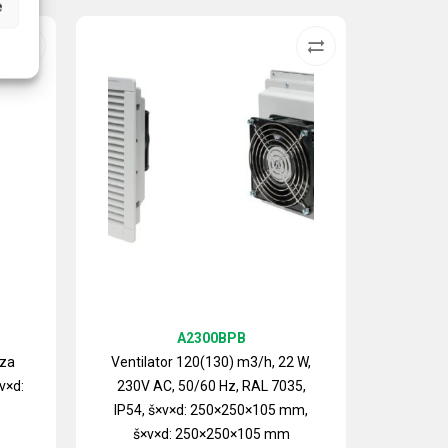
e
A2300BPB
 za
Ventilator 120(130) m3/h, 22 W,
v×d:
230V AC, 50/60 Hz, RAL 7035,
Izlazn
IP54, š×v×d: 250×250×105 mm,
ventilat
š×v×d: 250×250×105 mm