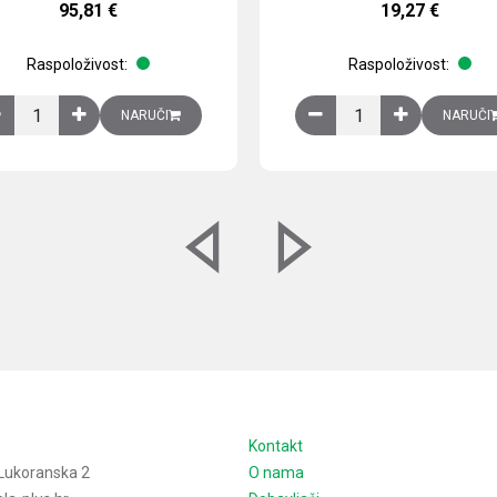
95,81
€
19,27
€
Raspoloživost:
Raspoloživost:
izirani čelični lim količina
Ventilator 255(290) m3/h, 40 W, 230V AC, 50/60 Hz, RAL 7035, IP54,
Izlazna rešetka sa fil
NARUČI
NARUČI
e
Kontakt
Lukoranska 2
O nama