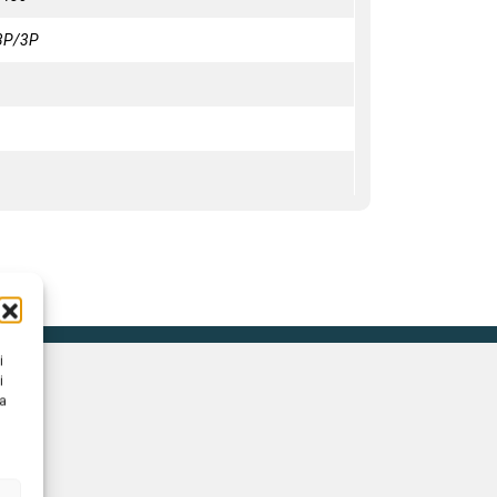
 3P/3P
i
i
na