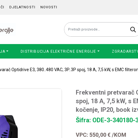
ČI
DJELATNOSTI
NOVOSTI
Pretraži:
IJA
DISTRIBUCIJA ELEKTRIČNE ENERGIJE
ZGRADARST
varač Optidrive E3, 380..480 VAC, 3P..3P spoj, 18 A, 7,5 kW, s EMC filter
Frekventni pretvarač O
spoj, 18 A, 7,5 kW, s 
kočenje, IP20, book i
Šifra: ODE-3-340180-
VPC:
550,00
€
/KOM