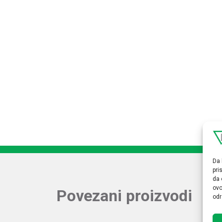
Da 
pri
da 
ovo
Povezani proizvodi
odr