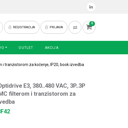
0
REGISTRACIJA
PRIJAVA
VO
OUTLET
AKCIJA
om i tranzistorom za kočenje, IP20, book izvedba
ptidrive E3, 380..480 VAC, 3P..3P
EMC filterom i tranzistorom za
zvedba
3F42