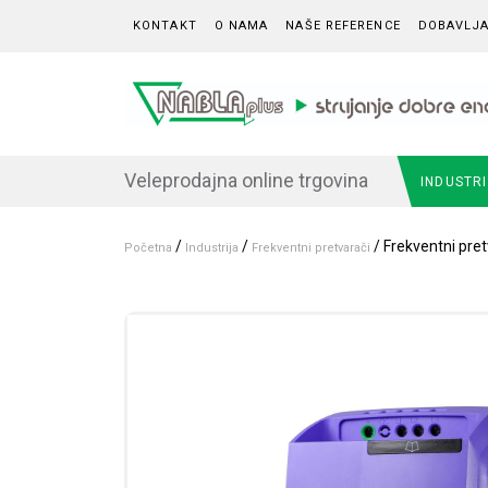
Skip to content
KONTAKT
O NAMA
NAŠE REFERENCE
DOBAVLJA
Veleprodajna online trgovina
INDUSTR
/
/
/ Frekventni pret
Početna
Industrija
Frekventni pretvarači