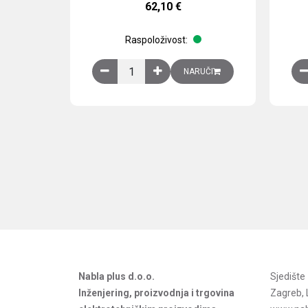
62,10
€
Raspoloživost:
Obična montažna ploča V1000xŠ800mm, galvan
NARUČI
Nabla plus d.o.o.
Sjedišt
Inženjering, proizvodnja i trgovina
Zagreb, 