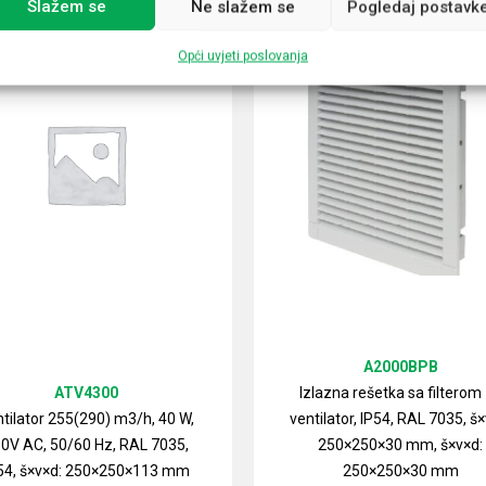
Slažem se
Ne slažem se
Pogledaj postavk
Opći uvjeti poslovanja
A2000BPB
ATV4300
Izlazna rešetka sa filterom
tilator 255(290) m3/h, 40 W,
ventilator, IP54, RAL 7035, š×
0V AC, 50/60 Hz, RAL 7035,
250×250×30 mm, š×v×d:
54, š×v×d: 250×250×113 mm
250×250×30 mm