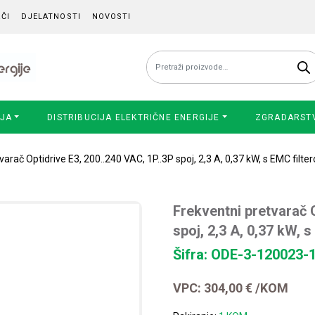
ČI
DJELATNOSTI
NOVOSTI
Pretraži:
IJA
DISTRIBUCIJA ELEKTRIČNE ENERGIJE
ZGRADARST
varač Optidrive E3, 200..240 VAC, 1P..3P spoj, 2,3 A, 0,37 kW, s EMC filte
Frekventni pretvarač O
spoj, 2,3 A, 0,37 kW, 
Šifra: ODE-3-120023-
VPC:
304,00
€
/KOM