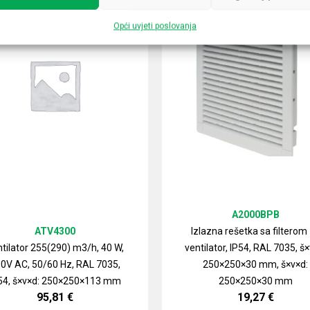
Opći uvjeti poslovanja
A2000BPB
ATV4300
Izlazna rešetka sa filterom
tilator 255(290) m3/h, 40 W,
ventilator, IP54, RAL 7035, š×
0V AC, 50/60 Hz, RAL 7035,
250×250×30 mm, š×v×d:
54, š×v×d: 250×250×113 mm
250×250×30 mm
95,81
€
19,27
€