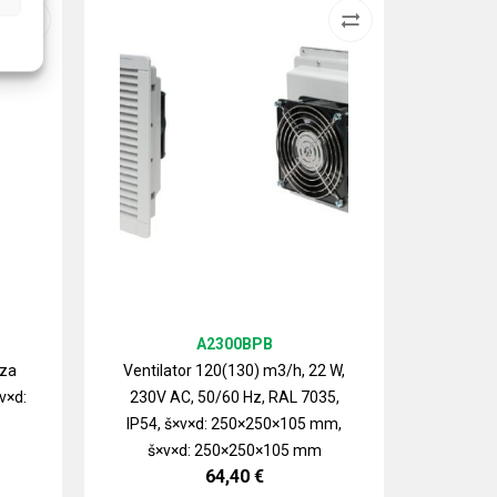
A2300BPB
 za
Ventilator 120(130) m3/h, 22 W,
v×d:
230V AC, 50/60 Hz, RAL 7035,
Izlazn
IP54, š×v×d: 250×250×105 mm,
ventilat
š×v×d: 250×250×105 mm
64,40
€