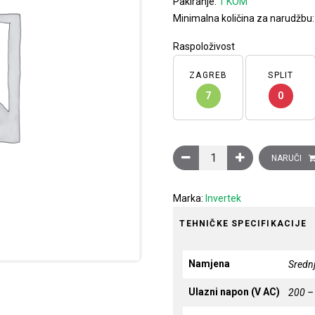
Pakiranje:
1 KOM
Minimalna količina za narudžbu
Raspoloživost
ZAGREB
SPLIT
7
0
Frekventni pretvarač Optidr
NARUČI
Marka:
Invertek
TEHNIČKE SPECIFIKACIJE
Namjena
Srednj
Ulazni napon (V AC)
200 –