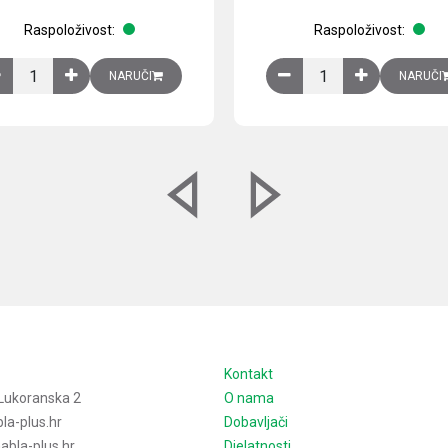
Raspoloživost:
Raspoloživost:
izirani čelični lim količina
Ventilator 255(290) m3/h, 40 W, 230V AC, 50/60 Hz, RAL 7035, IP54,
Izlazna rešetka sa fil
NARUČI
NARUČI
e
Kontakt
Lukoranska 2
O nama
la-plus.hr
Dobavljači
bla-plus.hr
Djelatnosti