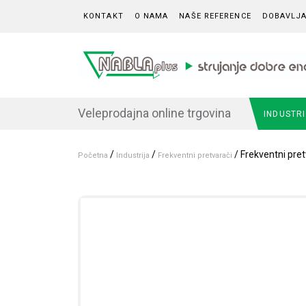
Skip to content
KONTAKT
O NAMA
NAŠE REFERENCE
DOBAVLJA
Veleprodajna online trgovina
INDUSTR
/
/
/ Frekventni pret
Početna
Industrija
Frekventni pretvarači