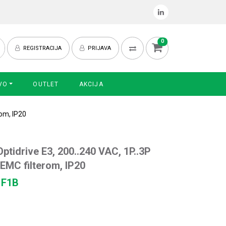
0
REGISTRACIJA
PRIJAVA
VO
OUTLET
AKCIJA
rom, IP20
ptidrive E3, 200..240 VAC, 1P..3P
s EMC filterom, IP20
1F1B