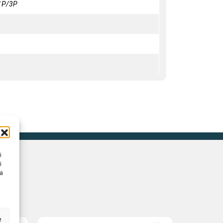
 1P/3P
i
i
na
e