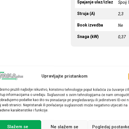
Spajanje ulaz/izlaz
Spoij
Struja (A)
2,3
Book izvedba
Ne
Snaga (kW)
0,37
Upravljajte pristankom
bismo pružili najbolje iskustvo, koristimo tehnologije poput kolačića za čuvanje i/il
stup informacijama o uređaju. Suglasnost s ovim tehnologijama će nam omogućit
obrađujemo podatke kao što su ponašanje pri pregledavanju ili jedinstveni ID-ovi 
j web stranici. Nepristanak ili povlačenje suglasnosti može negativno utjecati na
eđene karakteristike i funkcije.
Slažem se
Ne slažem se
Pogledaj postavk