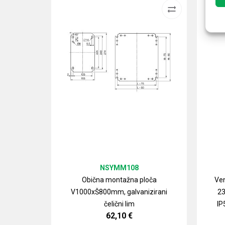
NSYMM108
Obična montažna ploča
Ven
V1000xŠ800mm, galvanizirani
23
čelični lim
IP
62,10
€