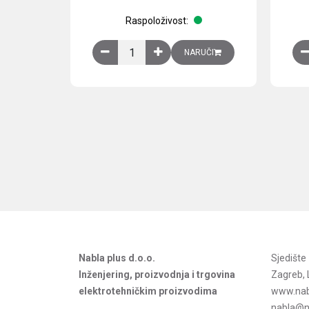
Raspoloživost:
Obična montažna ploča V1000xŠ800mm, galvan
NARUČI
Nabla plus d.o.o.
Sjedišt
Inženjering, proizvodnja i trgovina
Zagreb, 
elektrotehničkim proizvodima
www.nab
nabla@na