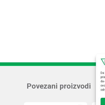
Da 
pri
da 
Povezani proizvodi
ovo
odr