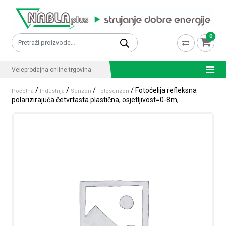
Skip to content
0
Pretraži:
Veleprodajna online trgovina
/
/
/
/ Fotoćelija refleksna
Početna
Industrija
Senzori
Fotosenzori
polarizirajuća četvrtasta plastična, osjetljivost=0-8m,