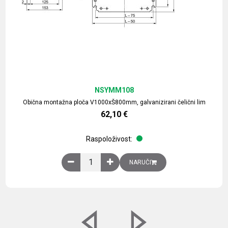
NSYMM108
Obična montažna ploča V1000xŠ800mm, galvanizirani čelični lim
62,10
€
Raspoloživost:
Obična montažna ploča V1000xŠ800mm, galvaniz
NARUČI