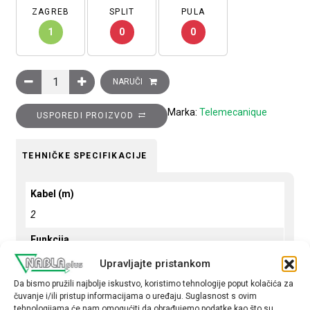
ZAGREB
SPLIT
PULA
1
0
0
Fotoćelija refleksna polarizirajuća četvrtasta plastična, osjetlj
NARUČI
Marka:
Telemecanique
USPOREDI PROIZVOD
TEHNIČKE SPECIFIKACIJE
Kabel (m)
2
Funkcija
1R ili 1M
Upravljajte pristankom
Da bismo pružili najbolje iskustvo, koristimo tehnologije poput kolačića za
Način spajanja
čuvanje i/ili pristup informacijama o uređaju. Suglasnost s ovim
PNP
tehnologijama će nam omogućiti da obrađujemo podatke kao što su