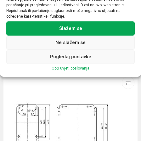
ponašanje pri pregledavanju ili jedinstveni ID-ovi na ovoj web stranici.
Napon
Nepristanak ili povlačenje suglasnosti može negativno utjecati na
određene karakteristike i funkcije.
12-24VDC
Slažem se
Ne slažem se
Pogledaj postavke
Povezani proizvodi
Opći uvjeti poslovanja