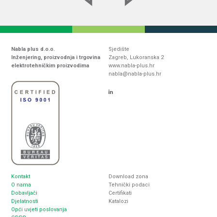
Nabla plus d.o.o.
Sjedište
Inženjering, proizvodnja i trgovina
Zagreb, Lukoranska 2
elektrotehničkim proizvodima
www.nabla-plus.hr
nabla@nabla-plus.hr
Kontakt
Download zona
O nama
Tehnički podaci
Dobavljači
Certifikati
Djelatnosti
Katalozi
Opći uvjeti poslovanja