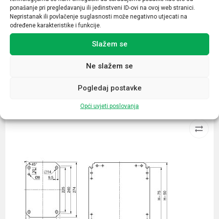
ponašanje pri pregledavanju ili jedinstveni ID-ovi na ovoj web stranici.
Napon
Nepristanak ili povlačenje suglasnosti može negativno utjecati na
određene karakteristike i funkcije.
12-24VDC
Slažem se
Ne slažem se
Pogledaj postavke
Povezani proizvodi
Opći uvjeti poslovanja