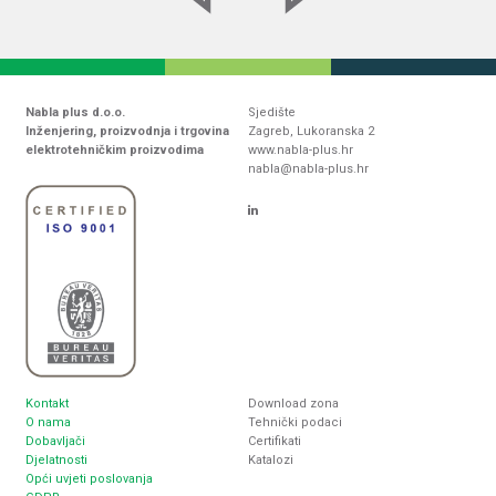
Nabla plus d.o.o.
Sjedište
Inženjering, proizvodnja i trgovina
Zagreb, Lukoranska 2
elektrotehničkim proizvodima
www.nabla-plus.hr
nabla@nabla-plus.hr
Kontakt
Download zona
O nama
Tehnički podaci
Dobavljači
Certifikati
Djelatnosti
Katalozi
Opći uvjeti poslovanja