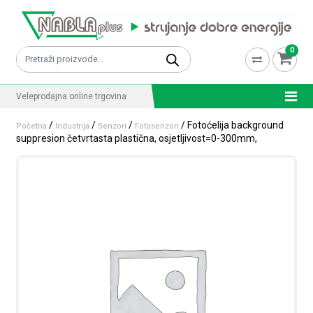
Skip to content
0
Pretraži:
Veleprodajna online trgovina
/
/
/
/ Fotoćelija background
Početna
Industrija
Senzori
Fotosenzori
suppresion četvrtasta plastična, osjetljivost=0-300mm,