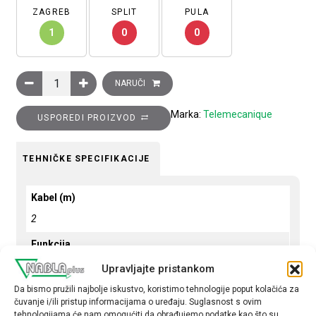
ZAGREB
SPLIT
PULA
1
0
0
Fotoćelija background suppresion četvrtasta plastična, osjetl
NARUČI
Marka:
Telemecanique
USPOREDI PROIZVOD
TEHNIČKE SPECIFIKACIJE
Kabel (m)
2
Funkcija
1R ili 1M
Upravljajte pristankom
Da bismo pružili najbolje iskustvo, koristimo tehnologije poput kolačića za
Način spajanja
čuvanje i/ili pristup informacijama o uređaju. Suglasnost s ovim
PNP
tehnologijama će nam omogućiti da obrađujemo podatke kao što su