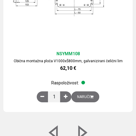
NSYMM108
Obična montažna ploča V1000xŠ800mm, galvanizirani čelični lim
62,10
€
Raspoloživost:
Obična montažna ploča V1000xŠ800mm, galvaniz
NARUČI