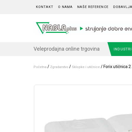
Skip to content
KONTAKT
O NAMA
NAŠE REFERENCE
DOBAVLJA
Veleprodajna online trgovina
INDUSTR
/
/
/ Forix utičnica 
Početna
Zgradarstvo
Sklopke i utičnice