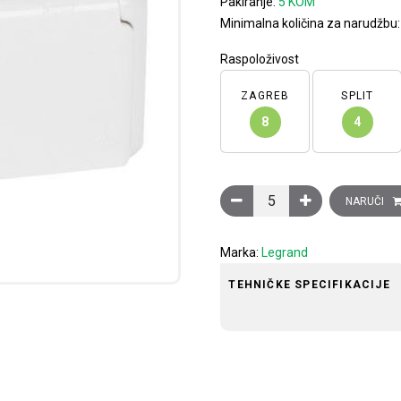
Pakiranje:
5 KOM
Minimalna količina za narudžbu
Raspoloživost
ZAGREB
SPLIT
8
4
Forix utičnica 2 x 2P+E, na
NARUČI
Marka:
Legrand
TEHNIČKE SPECIFIKACIJE