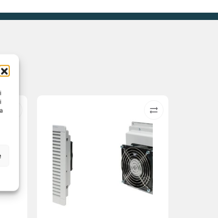
i
i
na
e