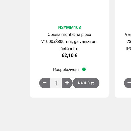
NSYMM108
Obična montažna ploča
Ven
V1000xŠ800mm, galvanizirani
23
čelični lim
IP
62,10
€
Raspoloživost:
Obična montažna ploča V1000xŠ800mm, galvan
NARUČI