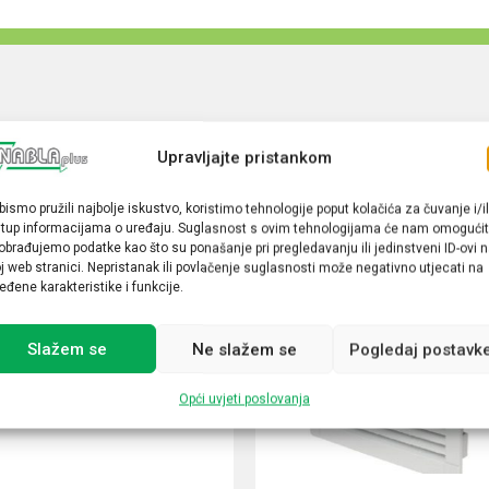
Upravljajte pristankom
bismo pružili najbolje iskustvo, koristimo tehnologije poput kolačića za čuvanje i/il
stup informacijama o uređaju. Suglasnost s ovim tehnologijama će nam omogućit
obrađujemo podatke kao što su ponašanje pri pregledavanju ili jedinstveni ID-ovi 
j web stranici. Nepristanak ili povlačenje suglasnosti može negativno utjecati na
eđene karakteristike i funkcije.
Slažem se
Ne slažem se
Pogledaj postavk
Opći uvjeti poslovanja