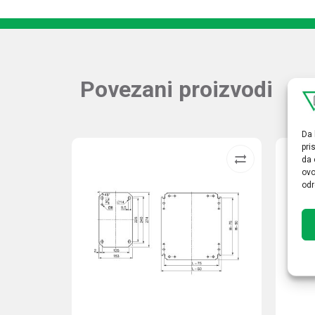
Povezani proizvodi
Da 
pri
da 
ovo
odr