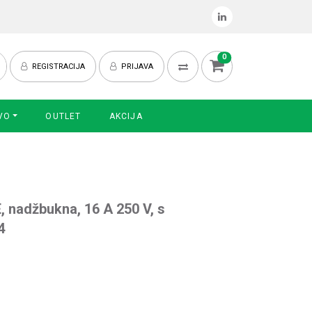
0
REGISTRACIJA
PRIJAVA
VO
OUTLET
AKCIJA
E, nadžbukna, 16 A 250 V, s
4