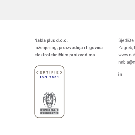
Nabla plus d.o.o.
Sjedišt
Inženjering, proizvodnja i trgovina
Zagreb, 
elektrotehničkim proizvodima
www.nab
nabla@na