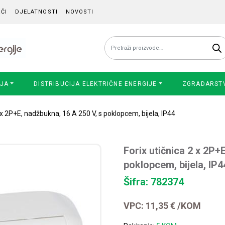
ČI
DJELATNOSTI
NOVOSTI
Pretraži:
IJA
DISTRIBUCIJA ELEKTRIČNE ENERGIJE
ZGRADARST
2 x 2P+E, nadžbukna, 16 A 250 V, s poklopcem, bijela, IP44
Forix utičnica 2 x 2P+
poklopcem, bijela, IP4
Šifra: 782374
VPC:
11,35
€
/KOM