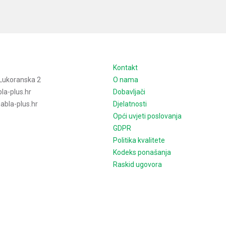
e
Kontakt
Lukoranska 2
O nama
la-plus.hr
Dobavljači
bla-plus.hr
Djelatnosti
Opći uvjeti poslovanja
GDPR
Politika kvalitete
Kodeks ponašanja
Raskid ugovora