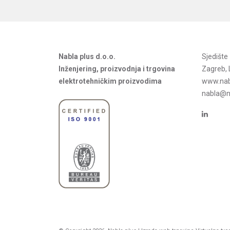
Nabla plus d.o.o.
Sjedišt
Inženjering, proizvodnja i trgovina
Zagreb, 
elektrotehničkim proizvodima
www.nab
nabla@na