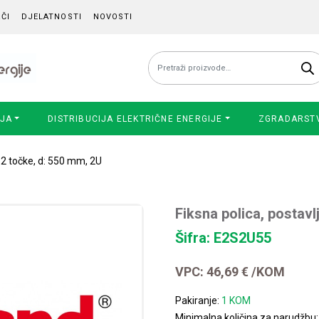
ČI
DJELATNOSTI
NOVOSTI
Pretraži:
IJA
DISTRIBUCIJA ELEKTRIČNE ENERGIJE
ZGRADARST
u 2 točke, d: 550 mm, 2U
Fiksna polica, postavl
Šifra: E2S2U55
VPC:
46,69
€
/KOM
Pakiranje:
1 KOM
Minimalna količina za narudžbu