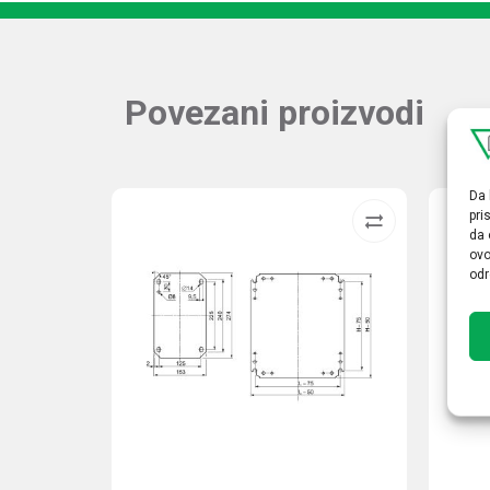
Povezani proizvodi
Da 
pri
da 
ovo
odr