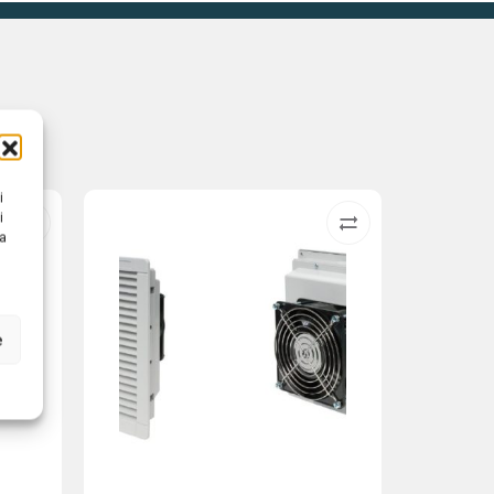
i
i
na
e