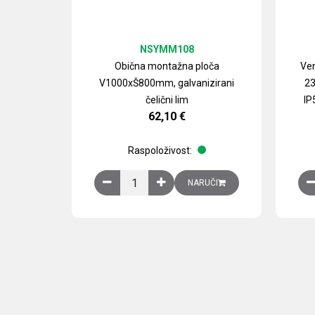
NSYMM108
Obična montažna ploča
Ven
V1000xŠ800mm, galvanizirani
23
čelični lim
IP
62,10
€
Raspoloživost:
Obična montažna ploča V1000xŠ800mm, galvan
NARUČI