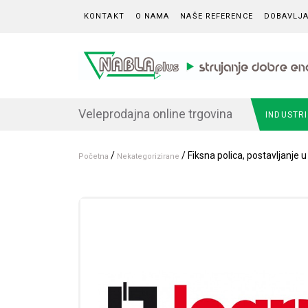
Skip to content
KONTAKT
O NAMA
NAŠE REFERENCE
DOBAVLJA
Veleprodajna online trgovina
INDUSTR
/
/ Fiksna polica, postavljanje 
Početna
Nekategorizirane