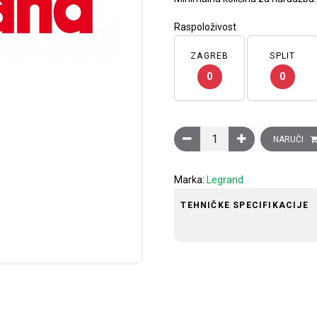
Raspoloživost
ZAGREB
SPLIT
0
0
Fiksna polica, postavljanje
NARUČI
Marka:
Legrand
TEHNIČKE SPECIFIKACIJE