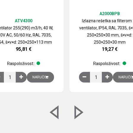
A2000BPB
ATV4300
Izlazna rešetka sa filterom
tilator 255(290) m3/h, 40 W,
ventilator, IP54, RAL 7035, š×
0V AC, 50/60 Hz, RAL 7035,
250×250×30 mm, š×v×d:
54, š×v×d: 250×250×113 mm
250×250×30 mm
95,81
€
19,27
€
Raspoloživost:
Raspoloživost:
izirani čelični lim količina
Ventilator 255(290) m3/h, 40 W, 230V AC, 50/60 Hz, RAL 7035, IP54,
Izlazna rešetka sa fil
NARUČI
NARUČI