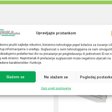
Upravljajte pristankom
bismo pružili najbolje iskustvo, koristimo tehnologije poput kolačića za čuvanje i/il
stup informacijama o uređaju. Suglasnost s ovim tehnologijama će nam omogućit
obrađujemo podatke kao što su ponašanje pri pregledavanju ili jedinstveni ID-ovi 
j web stranici. Nepristanak ili povlačenje suglasnosti može negativno utjecati na
eđene karakteristike i funkcije.
Slažem se
Ne slažem se
Pogledaj postavk
Opći uvjeti poslovanja