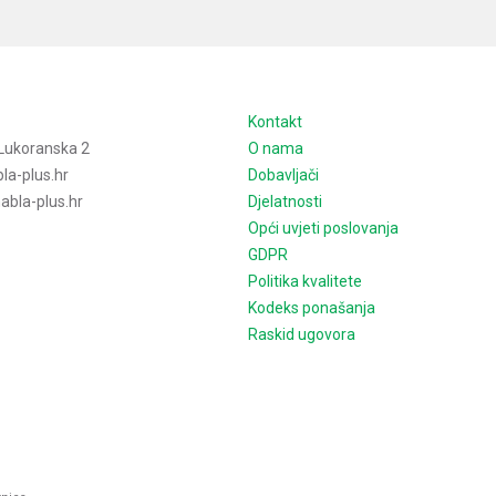
e
Kontakt
Lukoranska 2
O nama
la-plus.hr
Dobavljači
bla-plus.hr
Djelatnosti
Opći uvjeti poslovanja
GDPR
Politika kvalitete
Kodeks ponašanja
Raskid ugovora