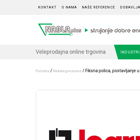
Skip to content
KONTAKT
O NAMA
NAŠE REFERENCE
DOBAVLJA
Veleprodajna online trgovina
INDUSTR
/
/ Fiksna polica, postavljanje 
Početna
Nekategorizirane