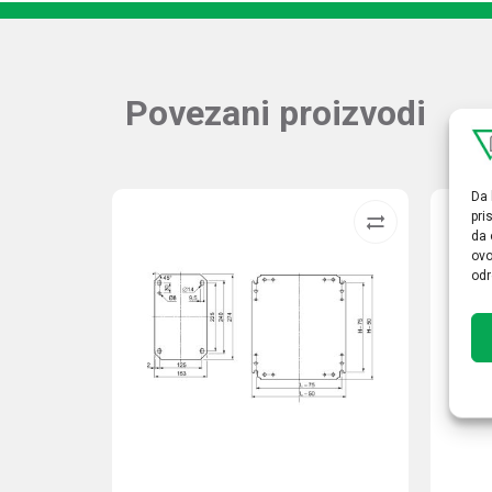
Povezani proizvodi
Da 
pri
da 
ovo
odr