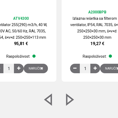
A2000BPB
ATV4300
Izlazna rešetka sa filterom
tilator 255(290) m3/h, 40 W,
ventilator, IP54, RAL 7035, š×
0V AC, 50/60 Hz, RAL 7035,
250×250×30 mm, š×v×d:
54, š×v×d: 250×250×113 mm
250×250×30 mm
95,81
€
19,27
€
Raspoloživost:
Raspoloživost:
izirani čelični lim količina
Ventilator 255(290) m3/h, 40 W, 230V AC, 50/60 Hz, RAL 7035, IP54,
Izlazna rešetka sa fil
NARUČI
NARUČI