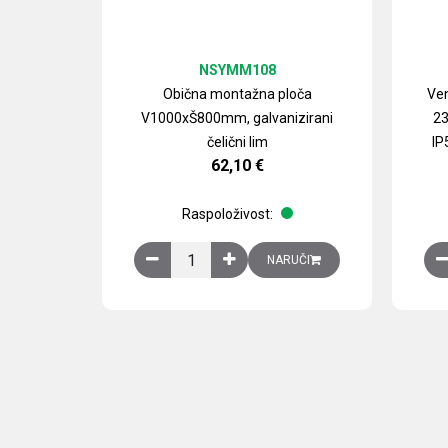
NSYMM108
Obična montažna ploča
Ven
V1000xŠ800mm, galvanizirani
23
čelični lim
IP
62,10
€
Raspoloživost:
Obična montažna ploča V1000xŠ800mm, galvan
NARUČI