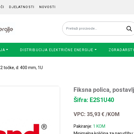
ČI
DJELATNOSTI
NOVOSTI
Pretraži:
IJA
DISTRIBUCIJA ELEKTRIČNE ENERGIJE
ZGRADARST
u 2 točke, d: 400 mm, 1U
Fiksna polica, postavl
Šifra: E2S1U40
VPC:
35,93
€
/KOM
Pakiranje:
1 KOM
Minimalna količina za narudžbu