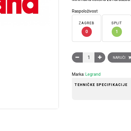
Raspoloživost
ZAGREB
SPLIT
0
1
Fiksna polica, postavljanje
NARUČI
Marka:
Legrand
TEHNIČKE SPECIFIKACIJE