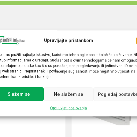
Upravljajte pristankom
bismo pružili najbolje iskustvo, koristimo tehnologije poput kolačića za čuvanje i/il
stup informacijama o uređaju. Suglasnost s ovim tehnologijama će nam omogućit
obrađujemo podatke kao što su ponašanje pri pregledavanju ili jedinstveni ID-ovi 
j web stranici. Nepristanak ili povlačenje suglasnosti može negativno utjecati na
eđene karakteristike i funkcije.
Slažem se
Ne slažem se
Pogledaj postavk
Opći uvjeti poslovanja