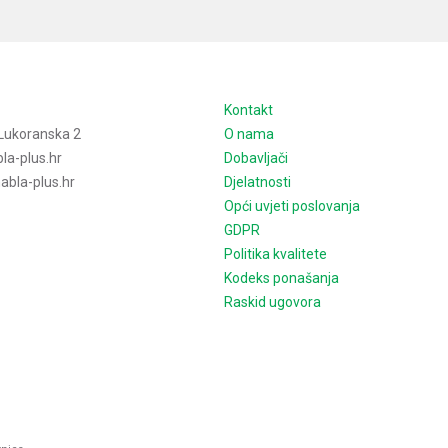
e
Kontakt
Lukoranska 2
O nama
la-plus.hr
Dobavljači
bla-plus.hr
Djelatnosti
Opći uvjeti poslovanja
GDPR
Politika kvalitete
Kodeks ponašanja
Raskid ugovora