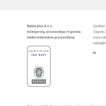
Nabla plus d.o.o.
Sjedišt
Inženjering, proizvodnja i trgovina
Zagreb, 
elektrotehničkim proizvodima
www.nab
nabla@na