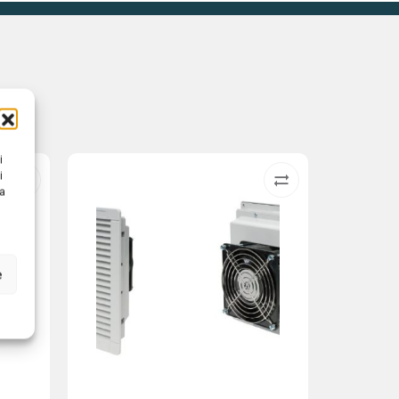
i
i
na
e