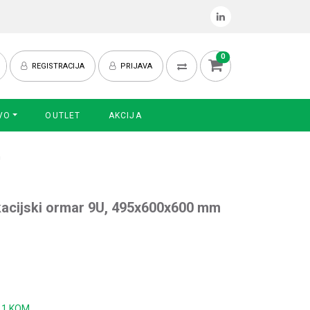
0
REGISTRACIJA
PRIJAVA
VO
OUTLET
AKCIJA
m
kacijski ormar 9U, 495x600x600 mm
:
1 KOM