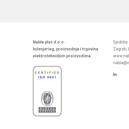
Nabla plus d.o.o.
Sjedišt
Inženjering, proizvodnja i trgovina
Zagreb, 
elektrotehničkim proizvodima
www.nab
nabla@na