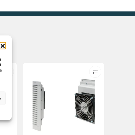
i
i
na
e