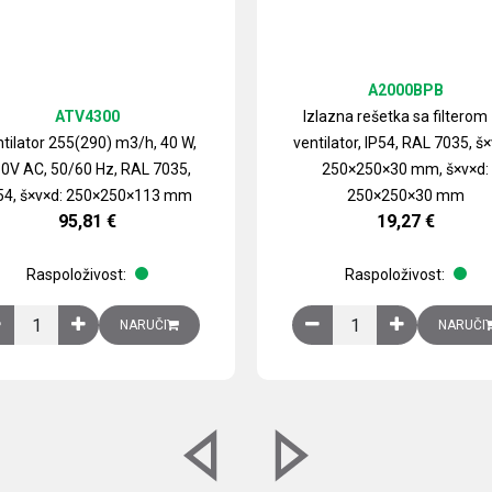
A2000BPB
ATV4300
Izlazna rešetka sa filterom
tilator 255(290) m3/h, 40 W,
ventilator, IP54, RAL 7035, š×
0V AC, 50/60 Hz, RAL 7035,
250×250×30 mm, š×v×d:
54, š×v×d: 250×250×113 mm
250×250×30 mm
95,81
€
19,27
€
Raspoloživost:
Raspoloživost:
izirani čelični lim količina
Ventilator 255(290) m3/h, 40 W, 230V AC, 50/60 Hz, RAL 7035, IP54,
Izlazna rešetka sa fil
NARUČI
NARUČI