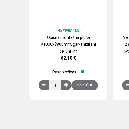
NSYMM108
Obična montažna ploča
Ven
V1000xŠ800mm, galvanizirani
23
čelični lim
IP
62,10
€
Raspoloživost:
Obična montažna ploča V1000xŠ800mm, galvan
NARUČI