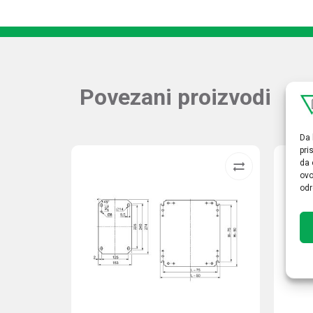
Povezani proizvodi
Da 
pri
da 
ovo
odr