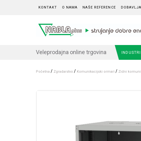
Skip to content
KONTAKT
O NAMA
NAŠE REFERENCE
DOBAVLJA
Veleprodajna online trgovina
INDUSTR
/
/
/
Početna
Zgradarstvo
Komunikacijski ormari
Zidni komunik