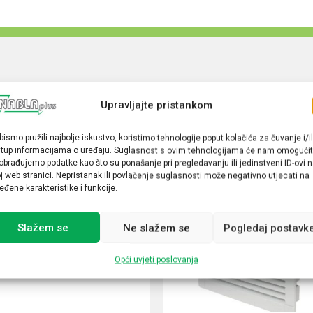
Upravljajte pristankom
bismo pružili najbolje iskustvo, koristimo tehnologije poput kolačića za čuvanje i/il
stup informacijama o uređaju. Suglasnost s ovim tehnologijama će nam omogućit
obrađujemo podatke kao što su ponašanje pri pregledavanju ili jedinstveni ID-ovi 
j web stranici. Nepristanak ili povlačenje suglasnosti može negativno utjecati na
eđene karakteristike i funkcije.
Slažem se
Ne slažem se
Pogledaj postavk
Opći uvjeti poslovanja