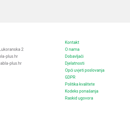
e
Kontakt
Lukoranska 2
O nama
la-plus.hr
Dobavljači
bla-plus.hr
Djelatnosti
Opći uvjeti poslovanja
GDPR
Politika kvalitete
Kodeks ponašanja
Raskid ugovora