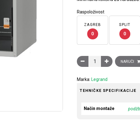
Raspoloživost
ZAGREB
SPLIT
0
0
EvoLine zidni komunikacij
NARUČI
Marka:
Legrand
TEHNIČKE SPECIFIKACIJE
Način montaže
podž