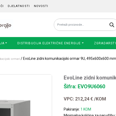
ČI
DJELATNOSTI
NOVOSTI
Pretraži:
IJA
DISTRIBUCIJA ELEKTRIČNE ENERGIJE
ZGRADARST
/ EvoLine zidni komunikacijski ormar 9U, 495x600x600 m
acijski ormari
EvoLine zidni komuni
Šifra: EVO9U6060
VPC:
212,24
€
/KOM
Pakiranje:
1 KOM
Minimalna količina za narudžbu