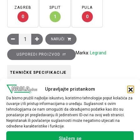
ZAGREB
SPLIT
PULA
0
1
0
EvoLine zidni komunikacijski ormar 20U, 982x600x600 mm kol
NARUČI
Marka:
Legrand
USPOREDI PROIZVOD
TEHNIČKE SPECIFIKACIJE
Upravljajte pristankom
Način montaže
Da bismo pružili najbolje iskustvo, koristimo tehnologije poput kolačića za
podžbukno
čuvanje i/ili pristup informacijama o uređaju. Suglasnost s ovim
tehnologijama će nam omogućiti da obrađujemo podatke kao što su
ponašanje pri pregledavanju ili jedinstveni ID-ovi na ovoj web stranici.
Nepristanak ili povlačenje suglasnosti može negativno utjecati na
određene karakteristike i funkcije.
Slažem se