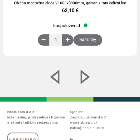
Obična montažna ploča V1000xŠ800mm, galvanizirani čelični lim
62,10
€
Raspoloživost:
Obična montažna ploča V1000xŠ800mm, galvaniz
NARUČI
Nabla plus d.o.o.
Sjedište
Inženjering, proizvodnja i trgovina
Zagreb, Lukoranska 2
elektrotehničkim proizvodima
www.nabla-plus.hr
nabla@nabla-plus.hr