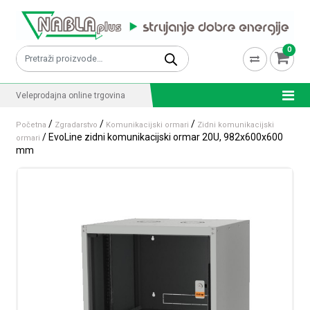
Skip to content
0
Pretraži:
Veleprodajna online trgovina
/
/
/
Početna
Zgradarstvo
Komunikacijski ormari
Zidni komunikacijski
/ EvoLine zidni komunikacijski ormar 20U, 982x600x600
ormari
mm