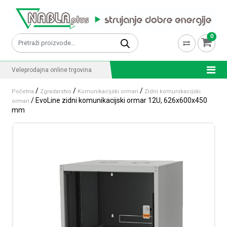
Skip to content
0
Pretraži:
Veleprodajna online trgovina
/
/
/
Početna
Zgradarstvo
Komunikacijski ormari
Zidni komunikacijski
/ EvoLine zidni komunikacijski ormar 12U, 626x600x450
ormari
mm