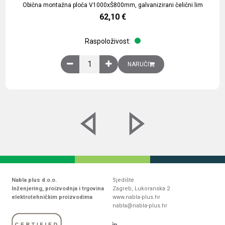
Obična montažna ploča V1000xŠ800mm, galvanizirani čelični lim
62,10
€
Raspoloživost:
Obična montažna ploča V1000xŠ800mm, galvaniz
NARUČI
Nabla plus d.o.o.
Sjedište
Inženjering, proizvodnja i trgovina
Zagreb, Lukoranska 2
elektrotehničkim proizvodima
www.nabla-plus.hr
nabla@nabla-plus.hr