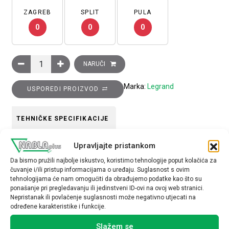
ZAGREB
SPLIT
PULA
0
0
0
EvoLine zidni komunikacijski ormar 12U, 626x600x450 mm kol
NARUČI
Marka:
Legrand
USPOREDI PROIZVOD
TEHNIČKE SPECIFIKACIJE
Upravljajte pristankom
Način montaže
Da bismo pružili najbolje iskustvo, koristimo tehnologije poput kolačića za
podžbukno
čuvanje i/ili pristup informacijama o uređaju. Suglasnost s ovim
tehnologijama će nam omogućiti da obrađujemo podatke kao što su
ponašanje pri pregledavanju ili jedinstveni ID-ovi na ovoj web stranici.
Nepristanak ili povlačenje suglasnosti može negativno utjecati na
određene karakteristike i funkcije.
Slažem se