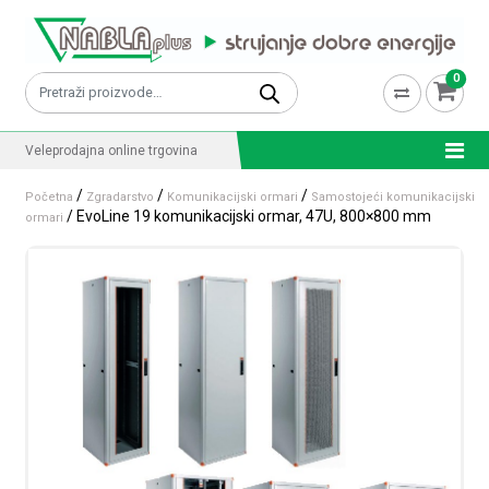
Skip to content
0
Pretraži:
Veleprodajna online trgovina
/
/
/
Početna
Zgradarstvo
Komunikacijski ormari
Samostojeći komunikacijski
/ EvoLine 19 komunikacijski ormar, 47U, 800×800 mm
ormari