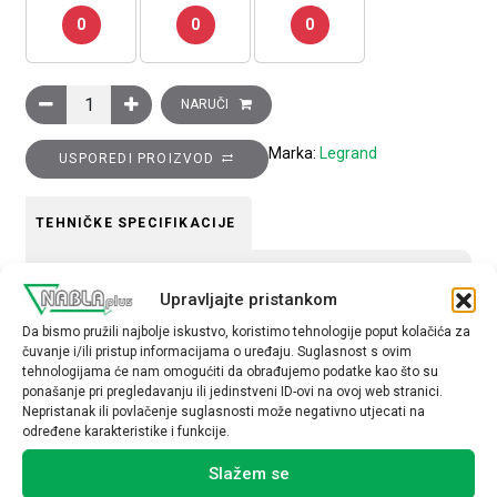
0
0
0
EvoLine 19 komunikacijski ormar, 47U, 800x800 mm količina
NARUČI
Marka:
Legrand
USPOREDI PROIZVOD
TEHNIČKE SPECIFIKACIJE
Način montaže
Upravljajte pristankom
nadžbukno
Da bismo pružili najbolje iskustvo, koristimo tehnologije poput kolačića za
čuvanje i/ili pristup informacijama o uređaju. Suglasnost s ovim
tehnologijama će nam omogućiti da obrađujemo podatke kao što su
ponašanje pri pregledavanju ili jedinstveni ID-ovi na ovoj web stranici.
Nepristanak ili povlačenje suglasnosti može negativno utjecati na
određene karakteristike i funkcije.
Povezani proizvodi
Slažem se