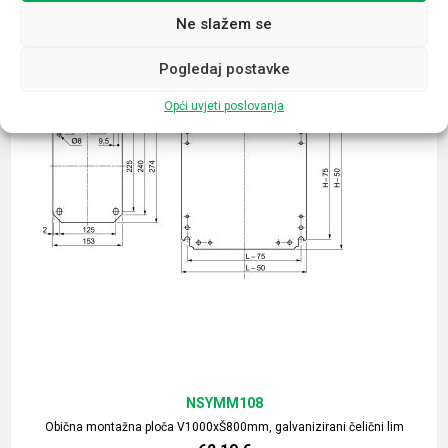
Ne slažem se
Pogledaj postavke
Opći uvjeti poslovanja
NSYMM108
Obična montažna ploča V1000xŠ800mm, galvanizirani čelični lim