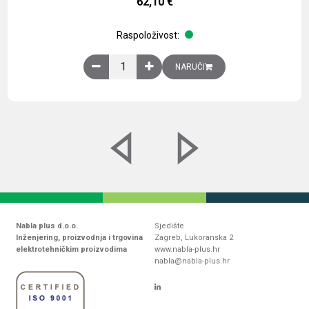
62,10
€
Raspoloživost:
Obična montažna ploča V1000xŠ800mm, galvaniz
NARUČI
Nabla plus d.o.o.
Sjedište
Inženjering, proizvodnja i trgovina
Zagreb, Lukoranska 2
elektrotehničkim proizvodima
www.nabla-plus.hr
nabla@nabla-plus.hr