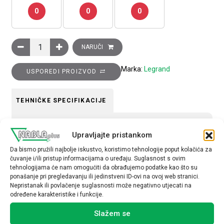
0
0
0
EvoLine 19 komunikacijski ormar, 47U, 800x1000 mm količina
NARUČI
Marka:
Legrand
USPOREDI PROIZVOD
TEHNIČKE SPECIFIKACIJE
Način montaže
Upravljajte pristankom
nadžbukno
Da bismo pružili najbolje iskustvo, koristimo tehnologije poput kolačića za
čuvanje i/ili pristup informacijama o uređaju. Suglasnost s ovim
tehnologijama će nam omogućiti da obrađujemo podatke kao što su
ponašanje pri pregledavanju ili jedinstveni ID-ovi na ovoj web stranici.
Nepristanak ili povlačenje suglasnosti može negativno utjecati na
određene karakteristike i funkcije.
Povezani proizvodi
Slažem se