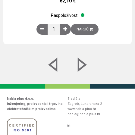
62,10
€
Raspoloživost:
Obična montažna ploča V1000xŠ800mm, galvaniz
NARUČI
Nabla plus d.o.o.
Sjedište
Inženjering, proizvodnja i trgovina
Zagreb, Lukoranska 2
elektrotehničkim proizvodima
www.nabla-plus.hr
nabla@nabla-plus.hr