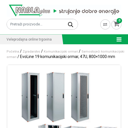
Skip to content
0
Pretraži:
Veleprodajna online trgovina
/
/
/
Početna
Zgradarstvo
Komunikacijski ormari
Samostojeći komunikacijski
/ EvoLine 19 komunikacijski ormar, 47U, 800×1000 mm
ormari