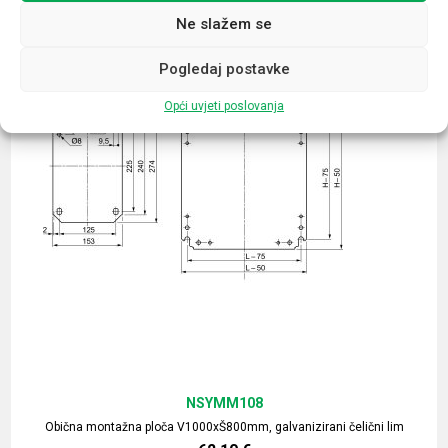
Ne slažem se
Pogledaj postavke
Opći uvjeti poslovanja
NSYMM108
Obična montažna ploča V1000xŠ800mm, galvanizirani čelični lim