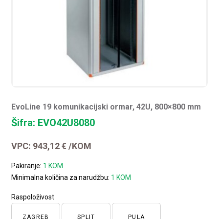
EvoLine 19 komunikacijski ormar, 42U, 800×800 mm
Šifra: EVO42U8080
VPC:
943,12
€
/KOM
Pakiranje:
1 KOM
Minimalna količina za narudžbu:
1 KOM
Raspoloživost
ZAGREB
SPLIT
PULA