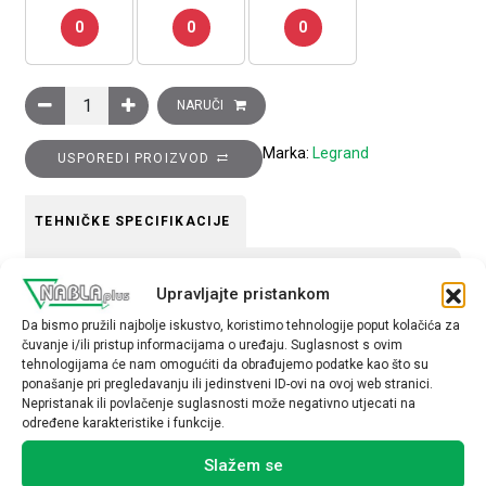
0
0
0
EvoLine 19 komunikacijski ormar, 42U, 800x800 mm količina
NARUČI
Marka:
Legrand
USPOREDI PROIZVOD
TEHNIČKE SPECIFIKACIJE
Način montaže
Upravljajte pristankom
nadžbukno
Da bismo pružili najbolje iskustvo, koristimo tehnologije poput kolačića za
čuvanje i/ili pristup informacijama o uređaju. Suglasnost s ovim
tehnologijama će nam omogućiti da obrađujemo podatke kao što su
ponašanje pri pregledavanju ili jedinstveni ID-ovi na ovoj web stranici.
Nepristanak ili povlačenje suglasnosti može negativno utjecati na
određene karakteristike i funkcije.
Povezani proizvodi
Slažem se