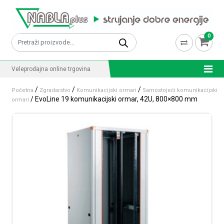
Skip to content
0
Pretraži:
Veleprodajna online trgovina
/
/
/
Početna
Zgradarstvo
Komunikacijski ormari
Samostojeći komunikacijski
/ EvoLine 19 komunikacijski ormar, 42U, 800×800 mm
ormari