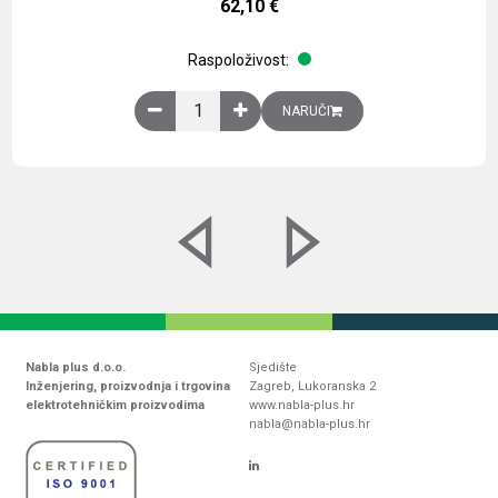
62,10
€
Raspoloživost:
Obična montažna ploča V1000xŠ800mm, galvaniz
NARUČI
Nabla plus d.o.o.
Sjedište
Inženjering, proizvodnja i trgovina
Zagreb, Lukoranska 2
elektrotehničkim proizvodima
www.nabla-plus.hr
nabla@nabla-plus.hr