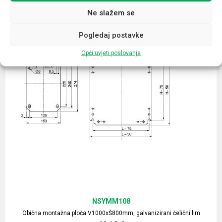
Ne slažem se
Pogledaj postavke
Opći uvjeti poslovanja
NSYMM108
Obična montažna ploča V1000xŠ800mm, galvanizirani čelični lim