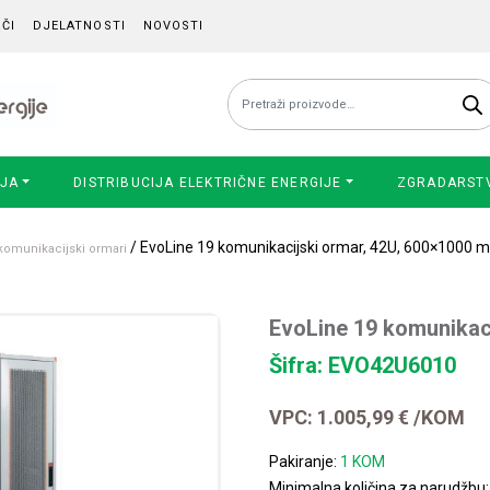
ČI
DJELATNOSTI
NOVOSTI
Pretraži:
IJA
DISTRIBUCIJA ELEKTRIČNE ENERGIJE
ZGRADARST
/ EvoLine 19 komunikacijski ormar, 42U, 600×1000 
komunikacijski ormari
EvoLine 19 komunikac
Šifra: EVO42U6010
VPC:
1.005,99
€
/KOM
Pakiranje:
1 KOM
Minimalna količina za narudžbu