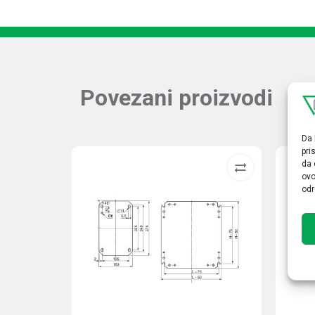
Povezani proizvodi
Da 
pri
da 
ovo
odr