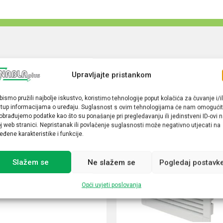
Upravljajte pristankom
bismo pružili najbolje iskustvo, koristimo tehnologije poput kolačića za čuvanje i/il
stup informacijama o uređaju. Suglasnost s ovim tehnologijama će nam omogućit
obrađujemo podatke kao što su ponašanje pri pregledavanju ili jedinstveni ID-ovi 
j web stranici. Nepristanak ili povlačenje suglasnosti može negativno utjecati na
eđene karakteristike i funkcije.
Slažem se
Ne slažem se
Pogledaj postavk
Opći uvjeti poslovanja