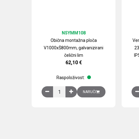
NSYMM108
Obična montažna ploča
Ven
V1000xŠ800mm, galvanizirani
23
čelični lim
IP
62,10
€
Raspoloživost:
Obična montažna ploča V1000xŠ800mm, galvan
NARUČI