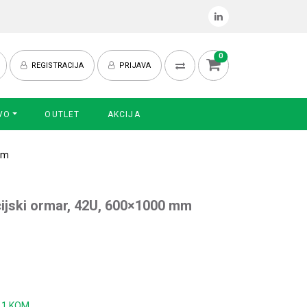
0
REGISTRACIJA
PRIJAVA
VO
OUTLET
AKCIJA
mm
ijski ormar, 42U, 600×1000 mm
:
1 KOM