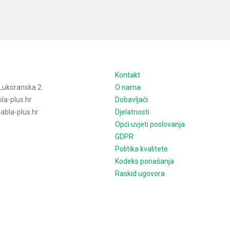
e
Kontakt
Lukoranska 2
O nama
la-plus.hr
Dobavljači
bla-plus.hr
Djelatnosti
Opći uvjeti poslovanja
GDPR
Politika kvalitete
Kodeks ponašanja
Raskid ugovora