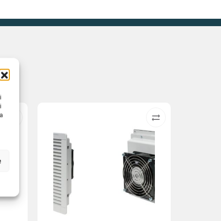
i
i
na
e