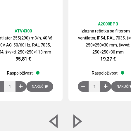
A2000BPB
ATV4300
Izlazna rešetka sa filterom
tilator 255(290) m3/h, 40 W,
ventilator, IP54, RAL 7035, š×
0V AC, 50/60 Hz, RAL 7035,
250×250×30 mm, š×v×d:
54, š×v×d: 250×250×113 mm
250×250×30 mm
95,81
€
19,27
€
Raspoloživost:
Raspoloživost:
izirani čelični lim količina
Ventilator 255(290) m3/h, 40 W, 230V AC, 50/60 Hz, RAL 7035, IP54,
Izlazna rešetka sa fil
NARUČI
NARUČI