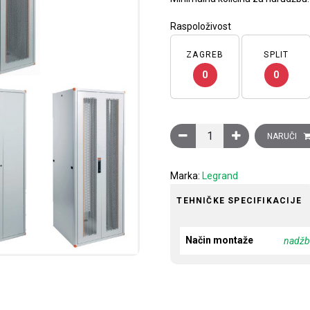
Raspoloživost
ZAGREB
SPLIT
0
0
EvoLine 19 komunikacijski
NARUČI
Marka:
Legrand
TEHNIČKE SPECIFIKACIJE
Način montaže
nadž