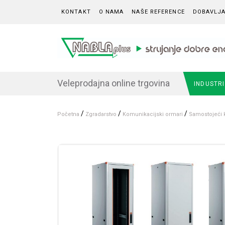
Skip to content
KONTAKT
O NAMA
NAŠE REFERENCE
DOBAVLJA
Veleprodajna online trgovina
INDUSTR
/
/
/
Početna
Zgradarstvo
Komunikacijski ormari
Samostojeći 