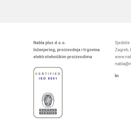
Nabla plus d.o.o.
Sjedišt
Inženjering, proizvodnja i trgovina
Zagreb, 
elektrotehničkim proizvodima
www.nab
nabla@na