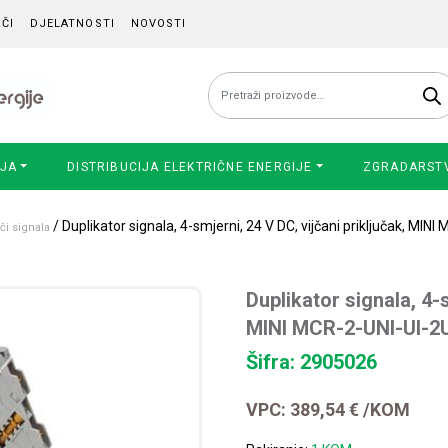
ČI
DJELATNOSTI
NOVOSTI
Pretraži:
IJA
DISTRIBUCIJA ELEKTRIČNE ENERGIJE
ZGRADARST
/ Duplikator signala, 4-smjerni, 24 V DC, vijčani priključak, MINI
či signala
Duplikator signala, 4-s
MINI MCR-2-UNI-UI-2
Šifra: 2905026
VPC:
389,54
€
/KOM