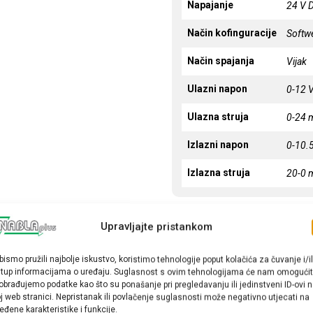
Napajanje
24 V 
Način kofinguracije
Softw
Način spajanja
Vijak
Ulazni napon
0-12 
Ulazna struja
0-24 
Izlazni napon
0-10.
Izlazna struja
20-0 
Upravljajte pristankom
bismo pružili najbolje iskustvo, koristimo tehnologije poput kolačića za čuvanje i/il
stup informacijama o uređaju. Suglasnost s ovim tehnologijama će nam omogućit
obrađujemo podatke kao što su ponašanje pri pregledavanju ili jedinstveni ID-ovi 
j web stranici. Nepristanak ili povlačenje suglasnosti može negativno utjecati na
eđene karakteristike i funkcije.