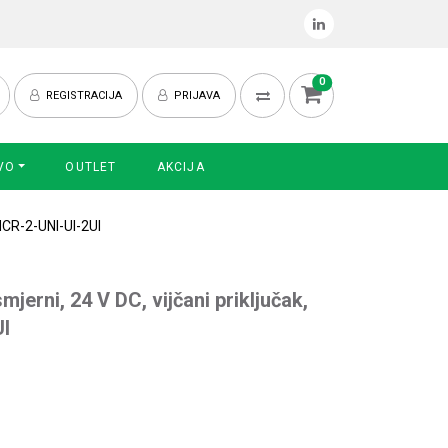
0
REGISTRACIJA
PRIJAVA
VO
OUTLET
AKCIJA
 MCR-2-UNI-UI-2UI
mjerni, 24 V DC, vijčani priključak,
UI