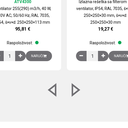
ATV4300
Izlazna rešetka sa filterom
tilator 255(290) m3/h, 40 W,
ventilator, IP54, RAL 7035, š×
0V AC, 50/60 Hz, RAL 7035,
250×250×30 mm, š×v×d:
54, š×v×d: 250×250×113 mm
250×250×30 mm
95,81
€
19,27
€
Raspoloživost:
Raspoloživost:
izirani čelični lim količina
Ventilator 255(290) m3/h, 40 W, 230V AC, 50/60 Hz, RAL 7035, IP54,
Izlazna rešetka sa fil
NARUČI
NARUČI