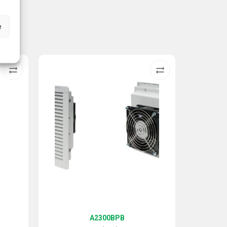
e
A2300BPB