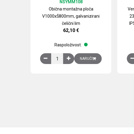
NSYMM108
Obična montažna ploča
Ven
V1000xŠ800mm, galvanizirani
23
čelični lim
IP
62,10
€
Raspoloživost:
Obična montažna ploča V1000xŠ800mm, galvan
NARUČI