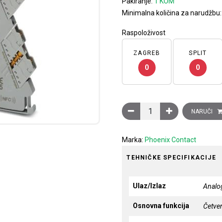
Pakiranje:
1 KOM
Minimalna količina za narudžbu
Raspoloživost
ZAGREB
SPLIT
0
0
Duplikator signala, 4-smjer
NARUČI
Marka:
Phoenix Contact
TEHNIČKE SPECIFIKACIJE
Ulaz/Izlaz
Analog
Osnovna funkcija
Četver