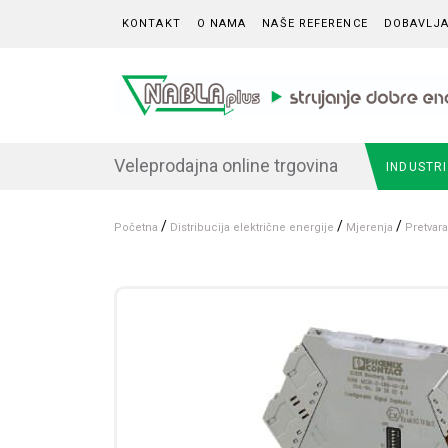
Skip to content
KONTAKT
O NAMA
NAŠE REFERENCE
DOBAVLJA
Veleprodajna online trgovina
INDUSTR
/
/
/
Početna
Distribucija električne energije
Mjerenja
Pretvara