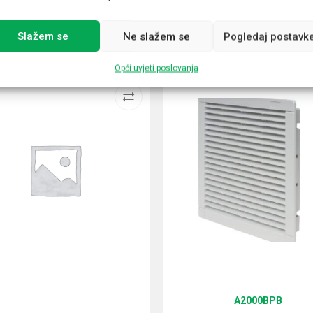
Slažem se
Ne slažem se
Pogledaj postavk
Opći uvjeti poslovanja
A2000BPB