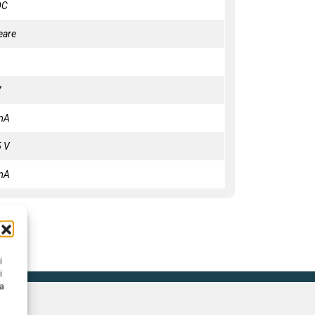
DC
eare
V
mA
5 V
mA
i
i
na