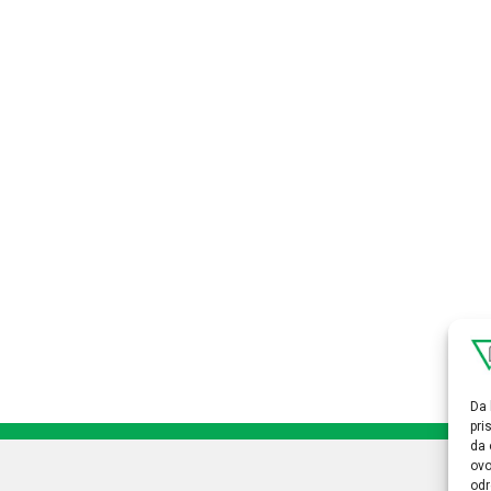
Da 
pri
da 
ovo
odr