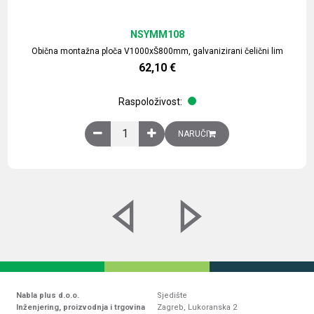
NSYMM108
Obična montažna ploča V1000xŠ800mm, galvanizirani čelični lim
62,10
€
Raspoloživost:
Obična montažna ploča V1000xŠ800mm, galvaniz
NARUČI
Nabla plus d.o.o.
Sjedište
Inženjering, proizvodnja i trgovina
Zagreb, Lukoranska 2