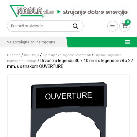
Skip to content
0
Pretraži:
Veleprodajna online trgovina
/
/
/
Početna
Industrija
Upravljačko-signalni elementi
Dijelovi signalno-
/ Držač za legendu 30 x 40 mm s legendom 8 x 27
komadnih uređaja
mm, s oznakom OUVERTURE