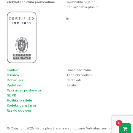
elektrotehničkim proizvodima
www.nabla-plus.hr
nabla@nabla-plus.hr
Kontakt
Download zona
O nama
Tehnički podaci
Dobavljači
Certifikati
Djelatnosti
Katalozi
Opći uvjeti poslovanja
GDPR
Politika kvalitete
Kodeks ponašanja
Raskid ugovora
0
© Copyright 2026. Nabla plus |
Izrada web trgovine
Virtualna tvornica