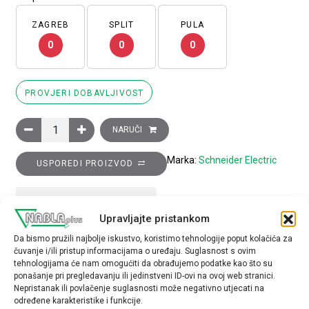
ZAGREB
SPLIT
PULA
0
0
0
PROVJERI DOBAVLJIVOST
Držač za legendu 30 x 40 mm s legendom 8 x 27 mm, s ozna
NARUČI
Marka:
Schneider Electric
USPOREDI PROIZVOD
TEHNIČKE SPECIFIKACIJE
Upravljajte pristankom
Da bismo pružili najbolje iskustvo, koristimo tehnologije poput kolačića za
Tip opreme
čuvanje i/ili pristup informacijama o uređaju. Suglasnost s ovim
držač za legendu
tehnologijama će nam omogućiti da obrađujemo podatke kao što su
ponašanje pri pregledavanju ili jedinstveni ID-ovi na ovoj web stranici.
Nepristanak ili povlačenje suglasnosti može negativno utjecati na
određene karakteristike i funkcije.