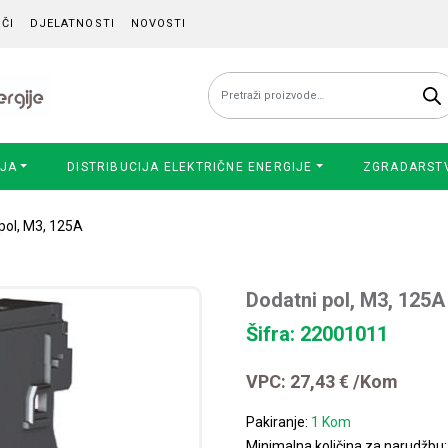
ČI
DJELATNOSTI
NOVOSTI
Pretraži:
IJA
DISTRIBUCIJA ELEKTRIČNE ENERGIJE
ZGRADARST
pol, M3, 125A
Dodatni pol, M3, 125A
Šifra: 22001011
VPC:
27,43
€
/Kom
Pakiranje:
1 Kom
Minimalna količina za narudžbu