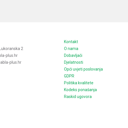
e
Kontakt
Lukoranska 2
O nama
la-plus.hr
Dobavljači
bla-plus.hr
Djelatnosti
Opći uvjeti poslovanja
GDPR
Politika kvalitete
Kodeks ponašanja
Raskid ugovora