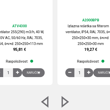
A2000BPB
ATV4300
Izlazna rešetka sa filterom
tilator 255(290) m3/h, 40 W,
ventilator, IP54, RAL 7035, š×
0V AC, 50/60 Hz, RAL 7035,
250×250×30 mm, š×v×d:
54, š×v×d: 250×250×113 mm
250×250×30 mm
95,81
€
19,27
€
Raspoloživost:
Raspoloživost:
izirani čelični lim količina
Ventilator 255(290) m3/h, 40 W, 230V AC, 50/60 Hz, RAL 7035, IP54,
Izlazna rešetka sa fil
NARUČI
NARUČI