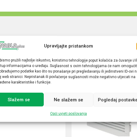
Upravljajte pristankom
bismo pružili najbolje iskustvo, koristimo tehnologije poput kolačića za čuvanje i/il
stup informacijama o uređaju. Suglasnost s ovim tehnologijama će nam omogućit
obrađujemo podatke kao što su ponašanje pri pregledavanju ili jedinstveni ID-ovi 
j web stranici. Nepristanak ili povlačenje suglasnosti može negativno utjecati na
eđene karakteristike i funkcije.
Slažem se
Ne slažem se
Pogledaj postavk
Opći uvjeti poslovanja