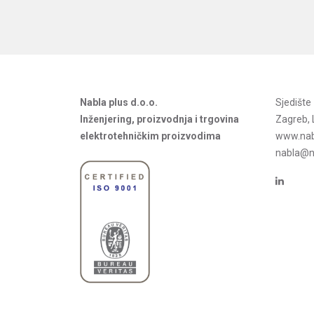
Nabla plus d.o.o.
Sjedišt
Inženjering, proizvodnja i trgovina
Zagreb, 
elektrotehničkim proizvodima
www.nab
nabla@na