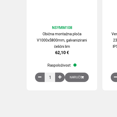
NSYMM108
Obična montažna ploča
Ven
V1000xŠ800mm, galvanizirani
23
čelični lim
IP
62,10
€
Raspoloživost:
Obična montažna ploča V1000xŠ800mm, galvan
NARUČI