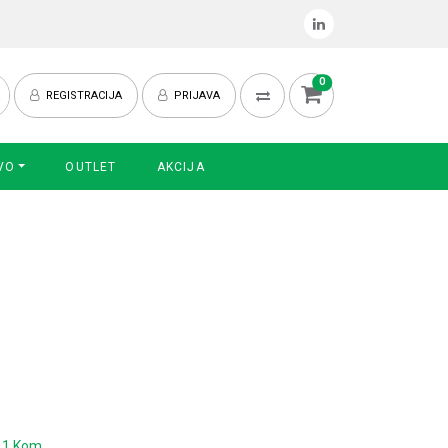
0
REGISTRACIJA
PRIJAVA
VO
OUTLET
AKCIJA
:
1 Kom