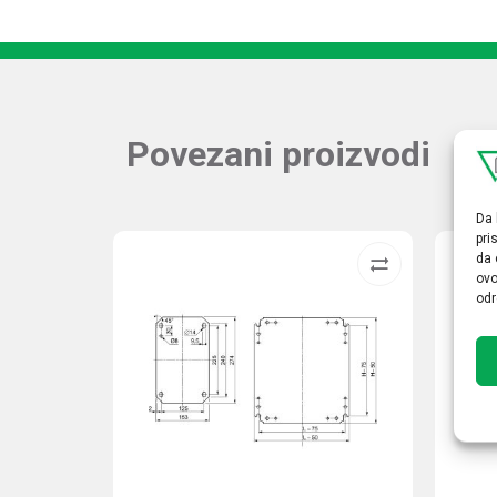
Povezani proizvodi
Da 
pri
da 
ovo
odr