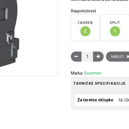
Raspoloživost
ZAGREB
SPLIT
2
1
Dodatni pol, M3, 125A koli
NARUČI
Marka:
Socomec
TEHNIČKE SPECIFIKACIJE
Za teretne sklopke
16-1