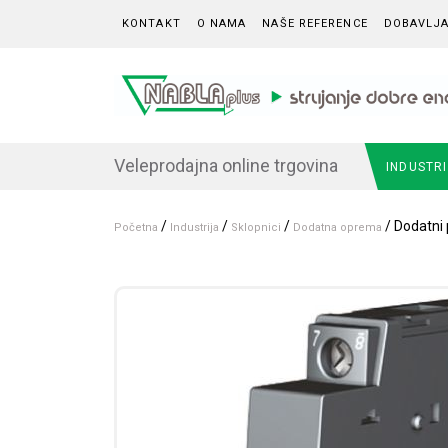
Skip to content
KONTAKT
O NAMA
NAŠE REFERENCE
DOBAVLJA
Veleprodajna online trgovina
INDUSTR
/
/
/
/ Dodatni 
Početna
Industrija
Sklopnici
Dodatna oprema