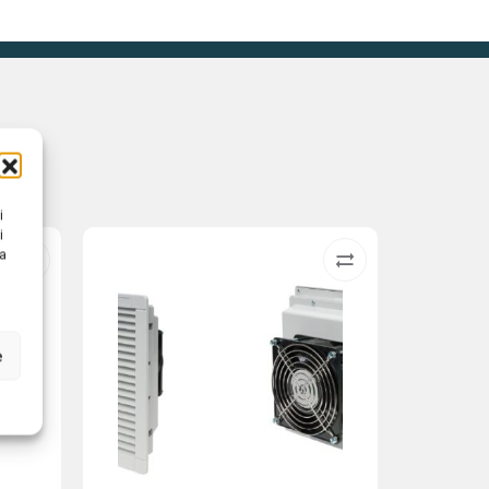
i
i
na
e