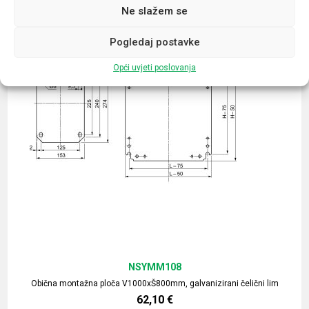
Ne slažem se
Pogledaj postavke
Opći uvjeti poslovanja
NSYMM108
Obična montažna ploča V1000xŠ800mm, galvanizirani čelični lim
62,10
€