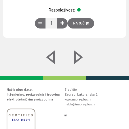
Raspoloživost:
Obična montažna ploča V1000xŠ800mm, galvaniz
NARUČI
Nabla plus d.o.o.
Sjedište
Inženjering, proizvodnja i trgovina
Zagreb, Lukoranska 2
elektrotehničkim proizvodima
www.nabla-plus.hr
nabla@nabla-plus.hr