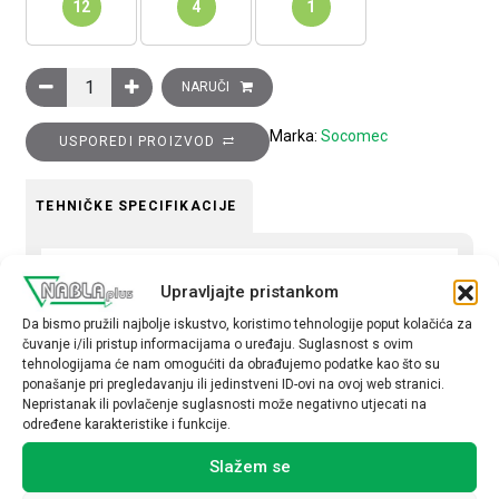
12
4
1
Dodatni pol, M2, 63A količina
NARUČI
Marka:
Socomec
USPOREDI PROIZVOD
TEHNIČKE SPECIFIKACIJE
Za teretne sklopke
Upravljajte pristankom
16-100A
Da bismo pružili najbolje iskustvo, koristimo tehnologije poput kolačića za
čuvanje i/ili pristup informacijama o uređaju. Suglasnost s ovim
tehnologijama će nam omogućiti da obrađujemo podatke kao što su
ponašanje pri pregledavanju ili jedinstveni ID-ovi na ovoj web stranici.
Nepristanak ili povlačenje suglasnosti može negativno utjecati na
određene karakteristike i funkcije.
Povezani proizvodi
Slažem se