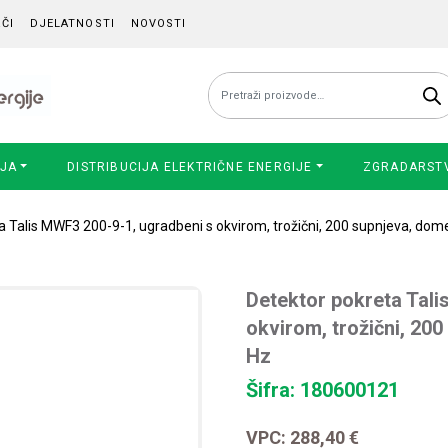
ČI
DJELATNOSTI
NOVOSTI
Pretraži:
IJA
DISTRIBUCIJA ELEKTRIČNE ENERGIJE
ZGRADARST
a Talis MWF3 200-9-1, ugradbeni s okvirom, trožični, 200 supnjeva, dome
Detektor pokreta Tali
okvirom, trožični, 200
Hz
Šifra: 180600121
VPC:
288,40
€