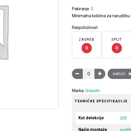
Pakiranje:
0
Minimalna količina za narudžbu:
Raspoloživost
ZAGREB
SPLIT
0
0
Detektor pokreta Talis MWF
NARUČI
Marka:
Grässlin
TEHNIČKE SPECIFIKACIJE
Kut detekcije
200
Način montaže
podž