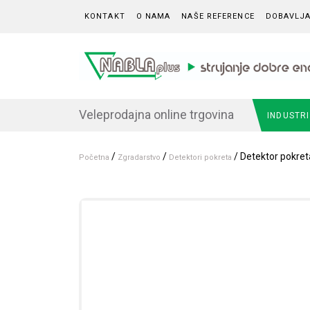
Skip to content
KONTAKT
O NAMA
NAŠE REFERENCE
DOBAVLJA
Veleprodajna online trgovina
INDUSTR
/
/
/ Detektor pokret
Početna
Zgradarstvo
Detektori pokreta