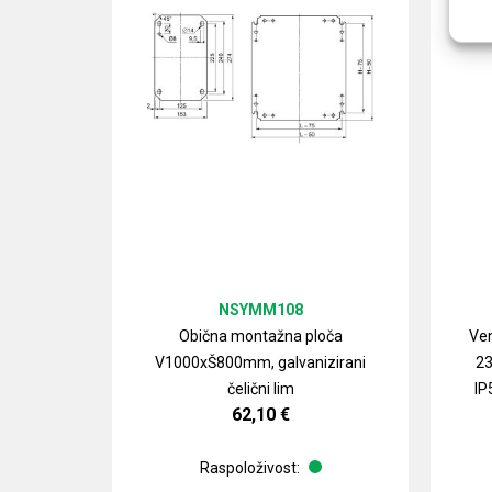
NSYMM108
Obična montažna ploča
Ven
V1000xŠ800mm, galvanizirani
23
čelični lim
IP
62,10
€
Raspoloživost: