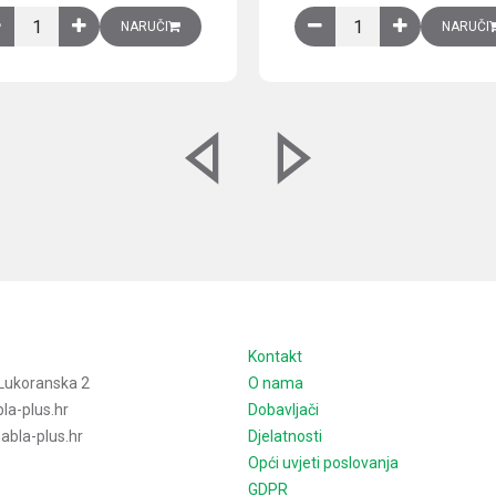
izirani čelični lim količina
Ventilator 255(290) m3/h, 40 W, 230V AC, 50/60 Hz, RAL 7035, IP54,
Izlazna rešetka sa fil
NARUČI
NARUČI
e
Kontakt
Lukoranska 2
O nama
la-plus.hr
Dobavljači
bla-plus.hr
Djelatnosti
Opći uvjeti poslovanja
GDPR