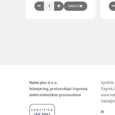
Obična montažna ploča V1000xŠ800mm, galvan
NARUČI
Nabla plus d.o.o.
Sjedišt
Inženjering, proizvodnja i trgovina
Zagreb, 
elektrotehničkim proizvodima
www.nab
nabla@na