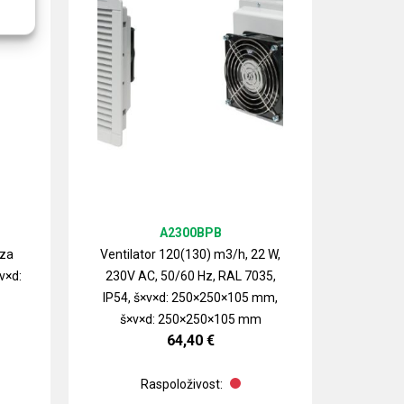
A2300BPB
 za
Ventilator 120(130) m3/h, 22 W,
v×d:
230V AC, 50/60 Hz, RAL 7035,
Izlazn
IP54, š×v×d: 250×250×105 mm,
ventilat
š×v×d: 250×250×105 mm
64,40
€
Raspoloživost: