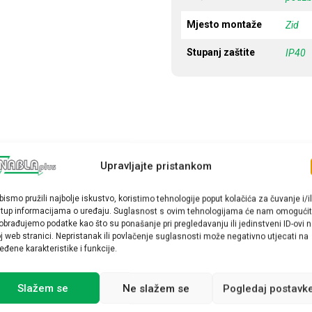
Mjesto montaže
Zid
Stupanj zaštite
IP40
Upravljajte pristankom
bismo pružili najbolje iskustvo, koristimo tehnologije poput kolačića za čuvanje i/il
stup informacijama o uređaju. Suglasnost s ovim tehnologijama će nam omogućit
obrađujemo podatke kao što su ponašanje pri pregledavanju ili jedinstveni ID-ovi 
j web stranici. Nepristanak ili povlačenje suglasnosti može negativno utjecati na
eđene karakteristike i funkcije.
Slažem se
Ne slažem se
Pogledaj postavk