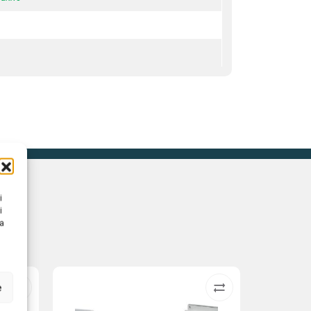
i
i
na
e