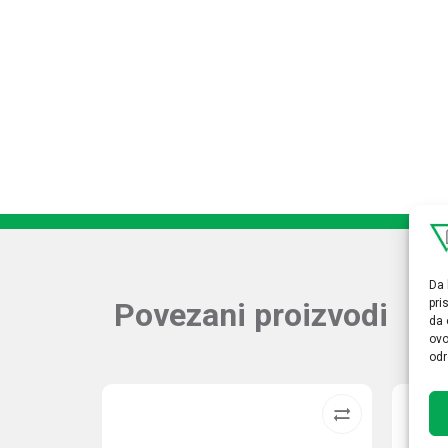
Da 
Povezani proizvodi
pri
da 
ovo
odr