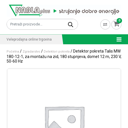
Skip to content
0
Pretraži:
Veleprodajna online trgovina
/
/
/ Detektor pokreta Talis MW
Početna
Zgradarstvo
Detektori pokreta
180-12-1, za montažu na zid, 180 stupnjeva, domet 12 m, 230 V,
50-60 Hz