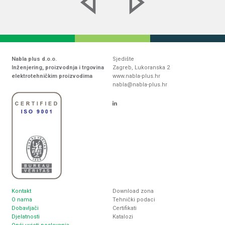
Nabla plus d.o.o.
Sjedište
Inženjering, proizvodnja i trgovina
Zagreb, Lukoranska 2
elektrotehničkim proizvodima
www.nabla-plus.hr
nabla@nabla-plus.hr
Kontakt
Download zona
O nama
Tehnički podaci
Dobavljači
Certifikati
Djelatnosti
Katalozi