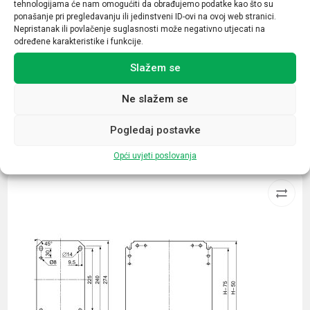
tehnologijama će nam omogućiti da obrađujemo podatke kao što su
Zid
ponašanje pri pregledavanju ili jedinstveni ID-ovi na ovoj web stranici.
Nepristanak ili povlačenje suglasnosti može negativno utjecati na
Stupanj zaštite
određene karakteristike i funkcije.
IP54
Slažem se
Ne slažem se
Pogledaj postavke
Povezani proizvodi
Opći uvjeti poslovanja