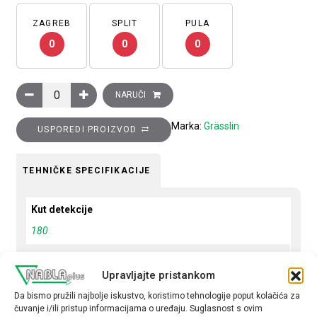
ZAGREB
SPLIT
PULA
0
0
0
Detektor pokreta Talis MW 180-12-1, za montažu na zid, 180 s
NARUČI
Marka:
Grässlin
USPOREDI PROIZVOD
TEHNIČKE SPECIFIKACIJE
Kut detekcije
180
Način montaže
Upravljajte pristankom
nadžbukno
Da bismo pružili najbolje iskustvo, koristimo tehnologije poput kolačića za
Mjesto montaže
čuvanje i/ili pristup informacijama o uređaju. Suglasnost s ovim