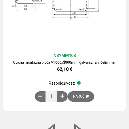
NSYMM108
Obična montažna ploča V1000xŠ800mm, galvanizirani čelični lim
62,10
€
Raspoloživost:
Obična montažna ploča V1000xŠ800mm, galvaniz
NARUČI