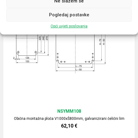
Ne slažem se
Pogledaj postavke
Opći uvjeti poslovanja
NSYMM108
Obična montažna ploča V1000xŠ800mm, galvanizirani čelični lim
62,10
€