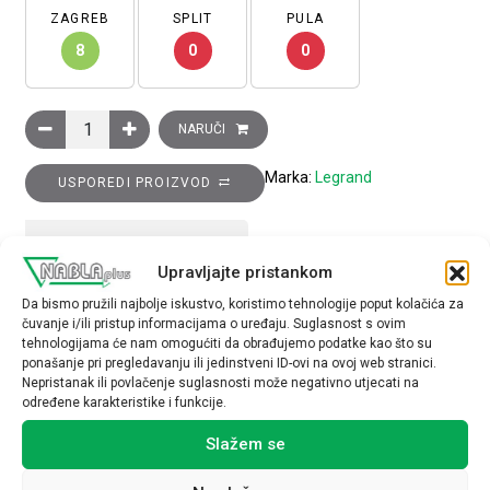
ZAGREB
SPLIT
PULA
8
0
0
Classia dvostruko tipkalo, 2NO PREKLOPNO, 10A, crno količina
NARUČI
Marka:
Legrand
USPOREDI PROIZVOD
TEHNIČKE SPECIFIKACIJE
Upravljajte pristankom
Da bismo pružili najbolje iskustvo, koristimo tehnologije poput kolačića za
čuvanje i/ili pristup informacijama o uređaju. Suglasnost s ovim
tehnologijama će nam omogućiti da obrađujemo podatke kao što su
ponašanje pri pregledavanju ili jedinstveni ID-ovi na ovoj web stranici.
Nepristanak ili povlačenje suglasnosti može negativno utjecati na
određene karakteristike i funkcije.
Povezani proizvodi
Slažem se