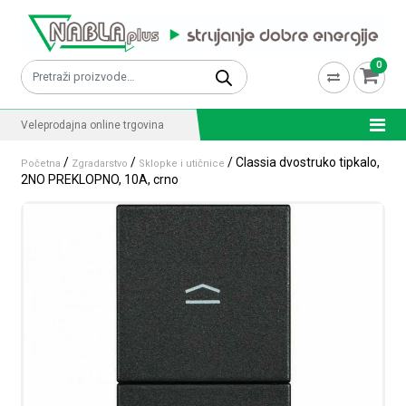
Skip to content
0
Pretraži:
Veleprodajna online trgovina
/
/
/ Classia dvostruko tipkalo,
Početna
Zgradarstvo
Sklopke i utičnice
2NO PREKLOPNO, 10A, crno