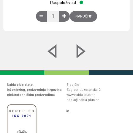
Raspoloživost:
Obična montažna ploča V1000xŠ800mm, galvaniz
NARUČI
Nabla plus d.o.o.
Sjedište
Inženjering, proizvodnja i trgovina
Zagreb, Lukoranska 2
elektrotehničkim proizvodima
www.nabla-plus.hr
nabla@nabla-plus.hr