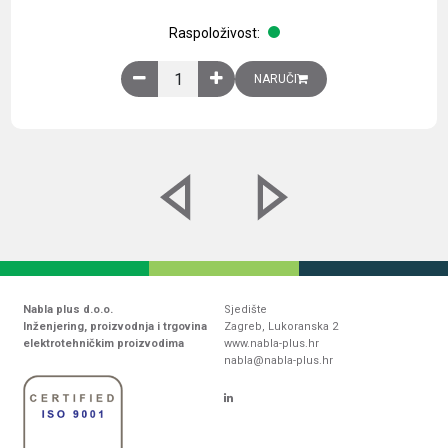
Raspoloživost:
Obična montažna ploča V1000xŠ800mm, galvaniz
NARUČI
Nabla plus d.o.o.
Sjedište
Inženjering, proizvodnja i trgovina
Zagreb, Lukoranska 2
elektrotehničkim proizvodima
www.nabla-plus.hr
nabla@nabla-plus.hr