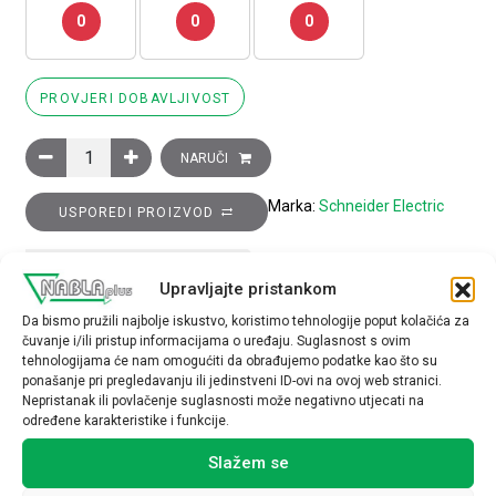
0
0
0
PROVJERI DOBAVLJIVOST
Blok pomoćnih kontakata TeSys K - 2M, vijčani priključak količi
NARUČI
Marka:
Schneider Electric
USPOREDI PROIZVOD
TEHNIČKE SPECIFIKACIJE
Upravljajte pristankom
Da bismo pružili najbolje iskustvo, koristimo tehnologije poput kolačića za
čuvanje i/ili pristup informacijama o uređaju. Suglasnost s ovim
tehnologijama će nam omogućiti da obrađujemo podatke kao što su
ponašanje pri pregledavanju ili jedinstveni ID-ovi na ovoj web stranici.
Nepristanak ili povlačenje suglasnosti može negativno utjecati na
određene karakteristike i funkcije.
Povezani proizvodi
Slažem se