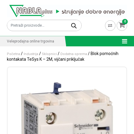
Skip to content
0
Pretraži:
Veleprodajna online trgovina
/
/
/
/ Blok pomoćnih
Početna
Industrija
Sklopnici
Dodatna oprema
kontakata TeSys K – 2M, vijčani priključak