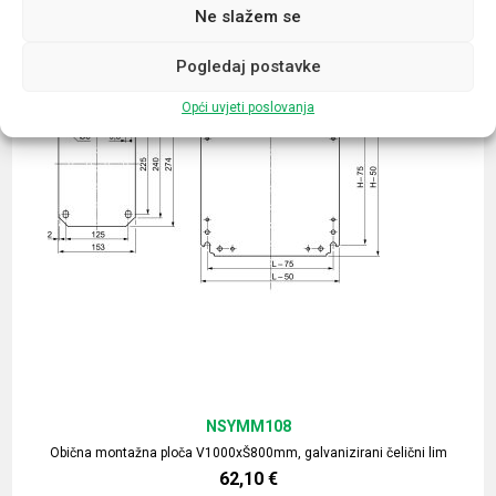
Ne slažem se
Pogledaj postavke
Opći uvjeti poslovanja
NSYMM108
Obična montažna ploča V1000xŠ800mm, galvanizirani čelični lim
62,10
€