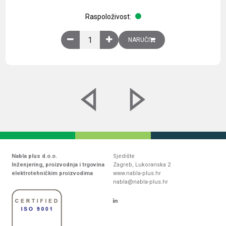
Raspoloživost:
Obična montažna ploča V1000xŠ800mm, galvaniz
NARUČI
Nabla plus d.o.o.
Sjedište
Inženjering, proizvodnja i trgovina
Zagreb, Lukoranska 2
elektrotehničkim proizvodima
www.nabla-plus.hr
nabla@nabla-plus.hr