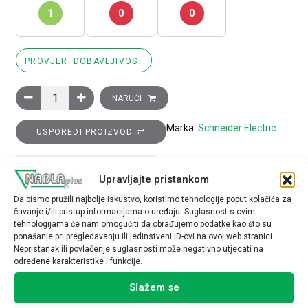
1
0
0
PROVJERI DOBAVLJIVOST
Blok pomoćnih kontakata TeSys K - 1R+3M, vijčani priključak ko
NARUČI
Marka:
Schneider Electric
USPOREDI PROIZVOD
TEHNIČKE SPECIFIKACIJE
Upravljajte pristankom
Da bismo pružili najbolje iskustvo, koristimo tehnologije poput kolačića za
čuvanje i/ili pristup informacijama o uređaju. Suglasnost s ovim
tehnologijama će nam omogućiti da obrađujemo podatke kao što su
ponašanje pri pregledavanju ili jedinstveni ID-ovi na ovoj web stranici.
Nepristanak ili povlačenje suglasnosti može negativno utjecati na
određene karakteristike i funkcije.
Povezani proizvodi
Slažem se