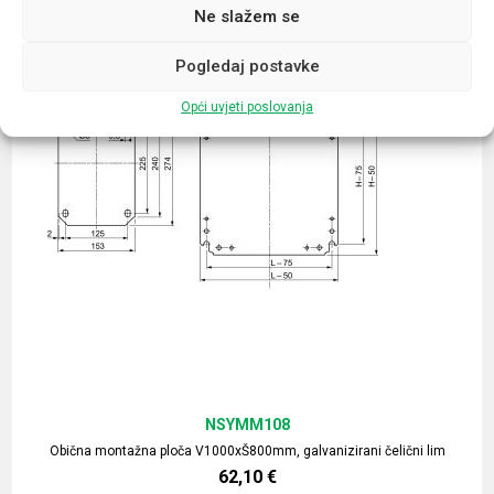
Ne slažem se
Pogledaj postavke
Opći uvjeti poslovanja
NSYMM108
Obična montažna ploča V1000xŠ800mm, galvanizirani čelični lim
62,10
€