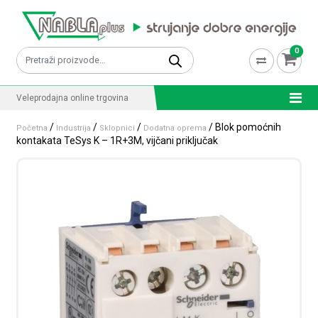
Skip to content
0
Pretraži:
Veleprodajna online trgovina
/
/
/
/ Blok pomoćnih
Početna
Industrija
Sklopnici
Dodatna oprema
kontakata TeSys K – 1R+3M, vijčani priključak