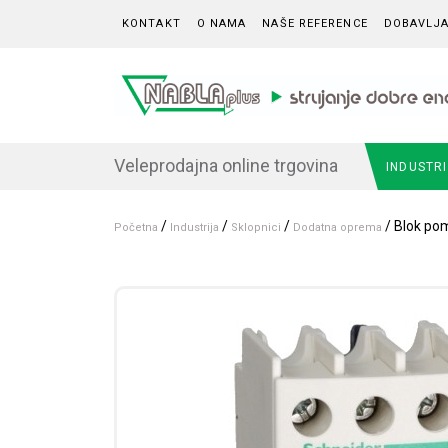
Skip to content
KONTAKT
O NAMA
NAŠE REFERENCE
DOBAVLJA
Veleprodajna online trgovina
INDUSTR
/
/
/
/ Blok pom
Početna
Industrija
Sklopnici
Dodatna oprema