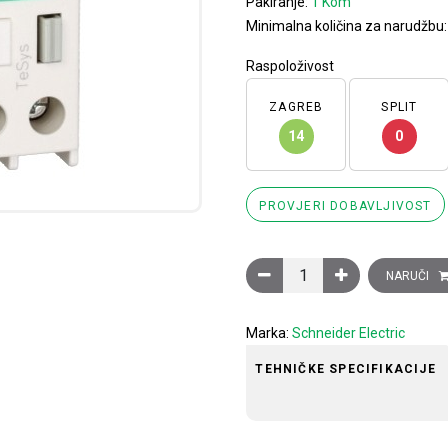
Pakiranje:
1 Kom
Minimalna količina za narudžbu
Raspoloživost
ZAGREB
SPLIT
14
0
PROVJERI DOBAVLJIVOST
Blok pomoćnih kontakata Te
NARUČI
Marka:
Schneider Electric
TEHNIČKE SPECIFIKACIJE