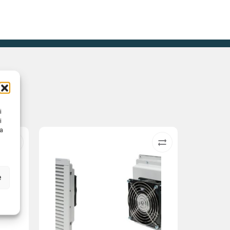
i
i
na
e