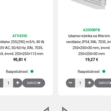
A2000BPB
ATV4300
Izlazna rešetka sa filterom
tilator 255(290) m3/h, 40 W,
ventilator, IP54, RAL 7035, š×
0V AC, 50/60 Hz, RAL 7035,
250×250×30 mm, š×v×d:
54, š×v×d: 250×250×113 mm
250×250×30 mm
95,81
€
19,27
€
Raspoloživost:
Raspoloživost:
izirani čelični lim količina
Ventilator 255(290) m3/h, 40 W, 230V AC, 50/60 Hz, RAL 7035, IP54,
Izlazna rešetka sa fil
NARUČI
NARUČI