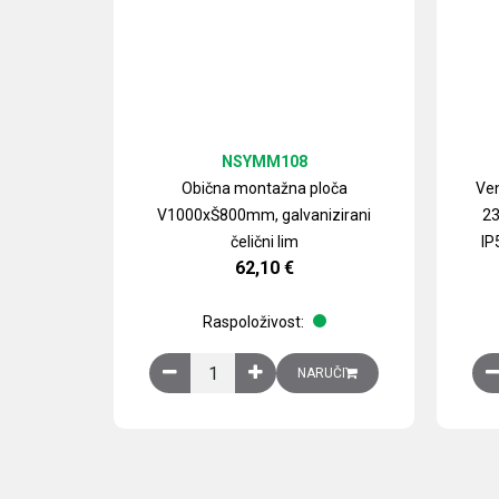
NSYMM108
Obična montažna ploča
Ven
V1000xŠ800mm, galvanizirani
23
čelični lim
IP
62,10
€
Raspoloživost:
Obična montažna ploča V1000xŠ800mm, galvan
NARUČI