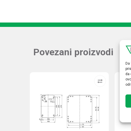
Povezani proizvodi
Da 
pri
da 
ovo
odr