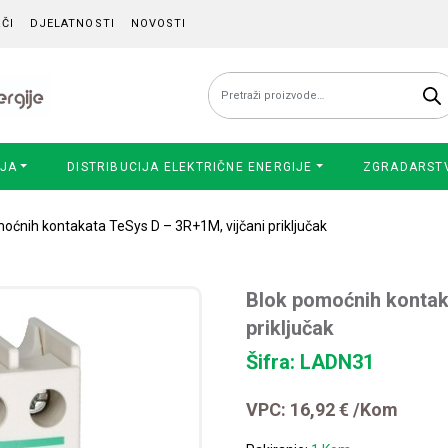
ČI
DJELATNOSTI
NOVOSTI
Pretraži:
IJA
DISTRIBUCIJA ELEKTRIČNE ENERGIJE
ZGRADARST
oćnih kontakata TeSys D – 3R+1M, vijčani priključak
Blok pomoćnih kontak
priključak
Šifra: LADN31
VPC:
16,92
€
/Kom