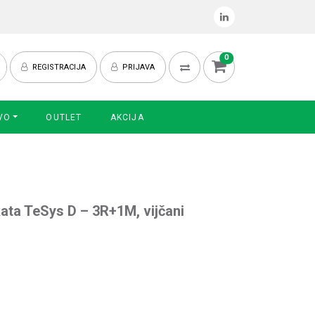
0
REGISTRACIJA
PRIJAVA
VO
OUTLET
AKCIJA
ata TeSys D – 3R+1M, vijčani