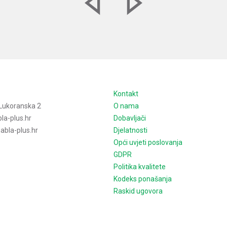
e
Kontakt
Lukoranska 2
O nama
la-plus.hr
Dobavljači
bla-plus.hr
Djelatnosti
Opći uvjeti poslovanja
GDPR
Politika kvalitete
Kodeks ponašanja
Raskid ugovora