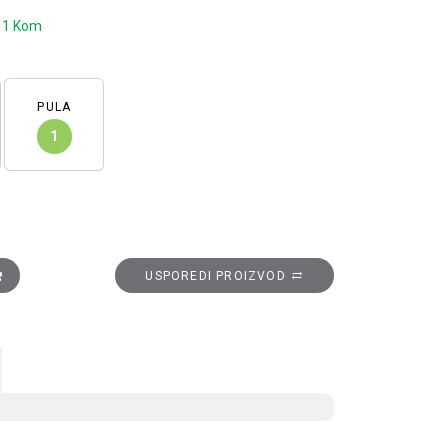
:
1 Kom
PULA
1
Sys D - 3R+1M, vijčani priključak količina
USPOREDI PROIZVOD