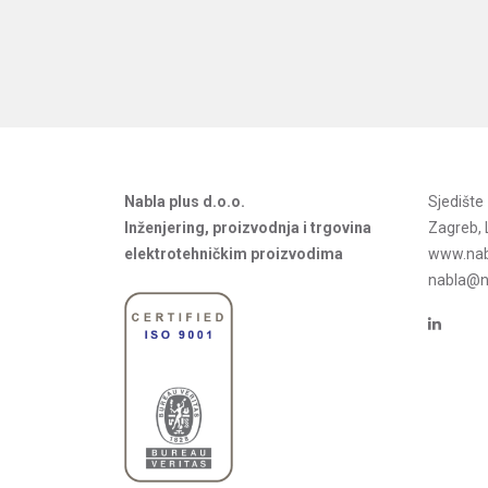
Nabla plus d.o.o.
Sjedišt
Inženjering, proizvodnja i trgovina
Zagreb, 
elektrotehničkim proizvodima
www.nab
nabla@na