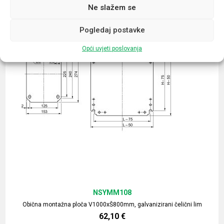
Ne slažem se
Pogledaj postavke
Opći uvjeti poslovanja
NSYMM108
Obična montažna ploča V1000xŠ800mm, galvanizirani čelični lim
62,10
€