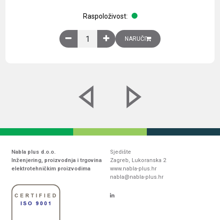
Raspoloživost:
Obična montažna ploča V1000xŠ800mm, galvaniz
NARUČI
Nabla plus d.o.o.
Sjedište
Inženjering, proizvodnja i trgovina
Zagreb, Lukoranska 2
elektrotehničkim proizvodima
www.nabla-plus.hr
nabla@nabla-plus.hr