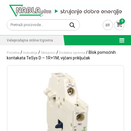
Skip to content
0
Pretraži:
Veleprodajna online trgovina
/
/
/
/ Blok pomoćnih
Početna
Industrija
Sklopnici
Dodatna oprema
kontakata TeSys D – 1R+1M, vijčani priključak