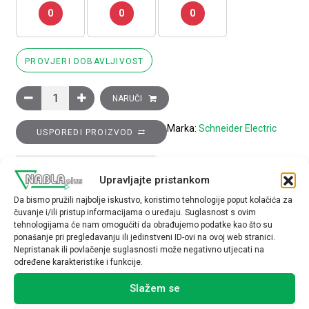
0
0
0
PROVJERI DOBAVLJIVOST
Blok pomoćnih kontakata TeSys D - 1R+1M, vijčani priključak k
NARUČI
Marka:
Schneider Electric
USPOREDI PROIZVOD
TEHNIČKE SPECIFIKACIJE
Upravljajte pristankom
Da bismo pružili najbolje iskustvo, koristimo tehnologije poput kolačića za
čuvanje i/ili pristup informacijama o uređaju. Suglasnost s ovim
tehnologijama će nam omogućiti da obrađujemo podatke kao što su
ponašanje pri pregledavanju ili jedinstveni ID-ovi na ovoj web stranici.
Nepristanak ili povlačenje suglasnosti može negativno utjecati na
određene karakteristike i funkcije.
Povezani proizvodi
Slažem se