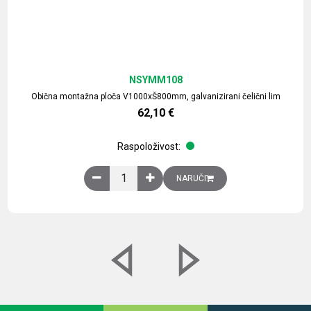
NSYMM108
Obična montažna ploča V1000xŠ800mm, galvanizirani čelični lim
62,10
€
Raspoloživost:
Obična montažna ploča V1000xŠ800mm, galvaniz
NARUČI