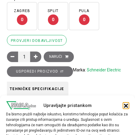
ZAGREB
SPLIT
PULA
0
0
0
PROVJERI DOBAVLJIVOST
Blok lampice s kućištem odnosno spojnim prstenom za žarulji
NARUČI
Marka:
Schneider Electric
USPOREDI PROIZVOD
TEHNIČKE SPECIFIKACIJE
Upravljajte pristankom
Boja
Da bismo pružili najbolje iskustvo, koristimo tehnologije poput kolačića za
Ostalo
čuvanje i/ili pristup informacijama o uređaju. Suglasnost s ovim
tehnologijama će nam omogućiti da obrađujemo podatke kao što su
Tip opreme
ponašanje pri pregledavanju ili jedinstveni ID-ovi na ovoj web stranici.
blok lampice