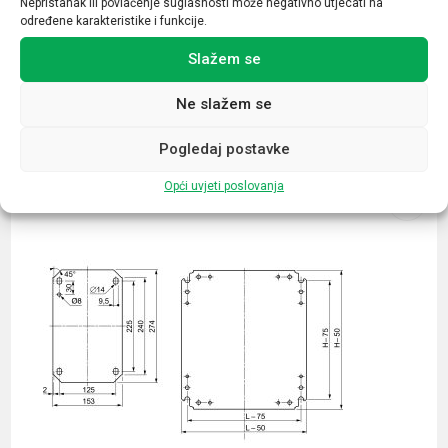
Nepristanak ili povlačenje suglasnosti može negativno utjecati na
određene karakteristike i funkcije.
Slažem se
Ne slažem se
Povezani proizvodi
Pogledaj postavke
Opći uvjeti poslovanja