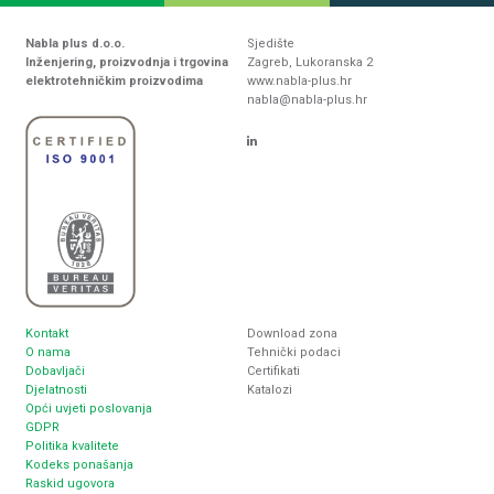
Nabla plus d.o.o.
Sjedište
Inženjering, proizvodnja i trgovina
Zagreb, Lukoranska 2
elektrotehničkim proizvodima
www.nabla-plus.hr
nabla@nabla-plus.hr
Kontakt
Download zona
O nama
Tehnički podaci
Dobavljači
Certifikati
Djelatnosti
Katalozi
Opći uvjeti poslovanja
GDPR
Politika kvalitete
Kodeks ponašanja
Raskid ugovora