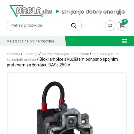
Skip to content
0
Pretraži:
Veleprodajna online trgovina
/
/
/
Početna
Industrija
Upravljačko-signalni elementi
Dijelovi signalno-
/ Blok lampice s kućištem odnosno spojnim
komadnih uređaja
prstenom za žaruljicu BA9s 250 V