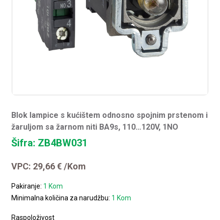
Blok lampice s kućištem odnosno spojnim prstenom i
žaruljom sa žarnom niti BA9s, 110…120V, 1NO
Šifra: ZB4BW031
VPC:
29,66
€
/Kom
Pakiranje:
1 Kom
Minimalna količina za narudžbu:
1 Kom
Raspoloživost