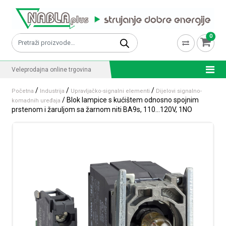
Skip to content
0
Pretraži:
Veleprodajna online trgovina
/
/
/
Početna
Industrija
Upravljačko-signalni elementi
Dijelovi signalno-
/ Blok lampice s kućištem odnosno spojnim
komadnih uređaja
prstenom i žaruljom sa žarnom niti BA9s, 110…120V, 1NO