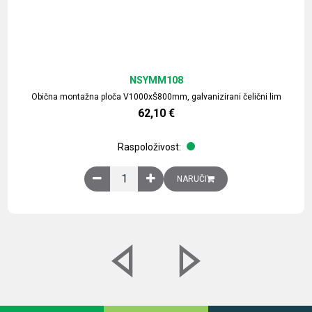
NSYMM108
Obična montažna ploča V1000xŠ800mm, galvanizirani čelični lim
62,10
€
Raspoloživost:
Obična montažna ploča V1000xŠ800mm, galvaniz
NARUČI