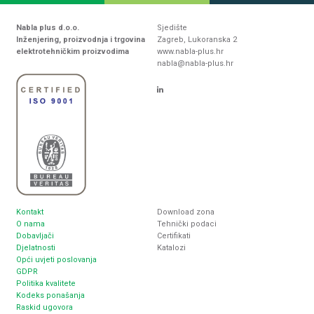
Nabla plus d.o.o.
Sjedište
Inženjering, proizvodnja i trgovina
Zagreb, Lukoranska 2
elektrotehničkim proizvodima
www.nabla-plus.hr
nabla@nabla-plus.hr
Kontakt
Download zona
O nama
Tehnički podaci
Dobavljači
Certifikati
Djelatnosti
Katalozi
Opći uvjeti poslovanja
GDPR
Politika kvalitete
Kodeks ponašanja
Raskid ugovora