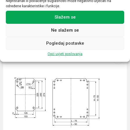
Nepristanak ili povlačenje suglasnosti može negativno utjecati na
određene karakteristike i funkcije.
Slažem se
Ne slažem se
Povezani proizvodi
Pogledaj postavke
Opći uvjeti poslovanja