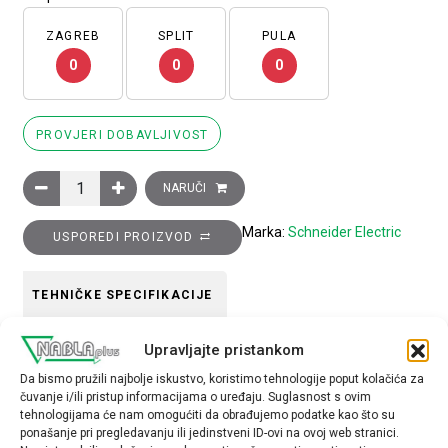
ZAGREB
SPLIT
PULA
0
0
0
PROVJERI DOBAVLJIVOST
Blok lampice s kućištem odnosno spojnim prstenom i žaruljom 
NARUČI
Marka:
Schneider Electric
USPOREDI PROIZVOD
TEHNIČKE SPECIFIKACIJE
Upravljajte pristankom
Kontakti
Da bismo pružili najbolje iskustvo, koristimo tehnologije poput kolačića za
1R
čuvanje i/ili pristup informacijama o uređaju. Suglasnost s ovim
tehnologijama će nam omogućiti da obrađujemo podatke kao što su
Tip opreme
ponašanje pri pregledavanju ili jedinstveni ID-ovi na ovoj web stranici.
blok lampice