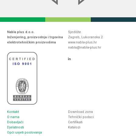
Nabla plus d.o.o.
Sjedište
Inženjering, proizvodnja i trgovina
Zagreb, Lukoranska 2
elektrotehničkim proizvodima
www.nabla-plus.hr
nabla@nabla-plus.hr
Kontakt
Download zona
O nama
Tehnički podaci
Dobavljači
Certifikati
Djelatnosti
Katalozi
Opći uvjeti poslovanja