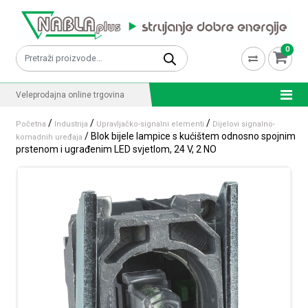
Skip to content
0
Pretraži:
Veleprodajna online trgovina
/
/
/
Početna
Industrija
Upravljačko-signalni elementi
Dijelovi signalno-
/ Blok bijele lampice s kućištem odnosno spojnim
komadnih uređaja
prstenom i ugrađenim LED svjetlom, 24 V, 2 NO