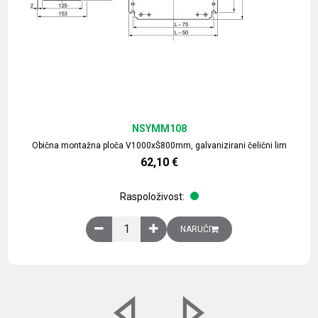
NSYMM108
Obična montažna ploča V1000xŠ800mm, galvanizirani čelični lim
62,10
€
Raspoloživost:
Obična montažna ploča V1000xŠ800mm, galvaniz
NARUČI