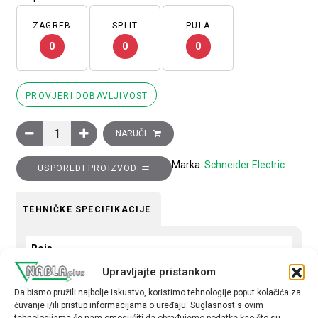
ZAGREB
SPLIT
PULA
0
0
0
PROVJERI DOBAVLJIVOST
Blok bijele lampice s kućištem odnosno spojnim prstenom i ugr
NARUČI
Marka:
Schneider Electric
USPOREDI PROIZVOD
TEHNIČKE SPECIFIKACIJE
Boja
Bijela
Upravljajte pristankom
Da bismo pružili najbolje iskustvo, koristimo tehnologije poput kolačića za
Kontakti
čuvanje i/ili pristup informacijama o uređaju. Suglasnost s ovim
2R
tehnologijama će nam omogućiti da obrađujemo podatke kao što su