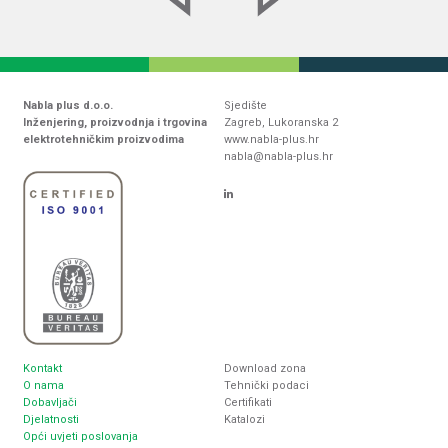
Nabla plus d.o.o.
Sjedište
Inženjering, proizvodnja i trgovina
Zagreb, Lukoranska 2
elektrotehničkim proizvodima
www.nabla-plus.hr
nabla@nabla-plus.hr
Kontakt
Download zona
O nama
Tehnički podaci
Dobavljači
Certifikati
Djelatnosti
Katalozi
Opći uvjeti poslovanja