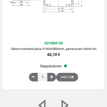
NSYMM108
Obična montažna ploča V1000xŠ800mm, galvanizirani čelični lim
62,10
€
Raspoloživost:
Obična montažna ploča V1000xŠ800mm, galvaniz
NARUČI