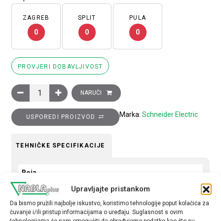
ZAGREB
SPLIT
PULA
0
0
0
PROVJERI DOBAVLJIVOST
Blok bijele lampice s kućištem odnosno spojnim prstenom i ugr
NARUČI
Marka:
Schneider Electric
USPOREDI PROIZVOD
TEHNIČKE SPECIFIKACIJE
Boja
Bijela
Upravljajte pristankom
Da bismo pružili najbolje iskustvo, koristimo tehnologije poput kolačića za
Kontakti
čuvanje i/ili pristup informacijama o uređaju. Suglasnost s ovim
1R
tehnologijama će nam omogućiti da obrađujemo podatke kao što su