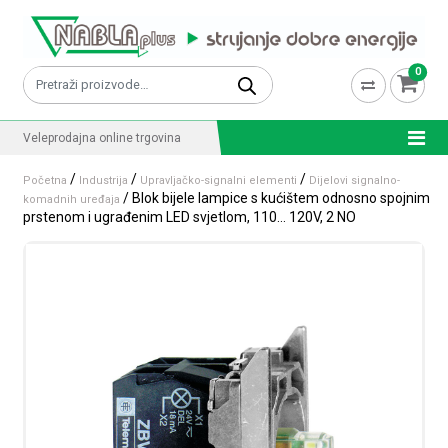
Skip to content
0
Pretraži:
Veleprodajna online trgovina
/
/
/
Početna
Industrija
Upravljačko-signalni elementi
Dijelovi signalno-
/ Blok bijele lampice s kućištem odnosno spojnim
komadnih uređaja
prstenom i ugrađenim LED svjetlom, 110… 120V, 2 NO