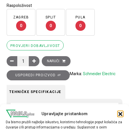
Raspoloživost
ZAGREB
SPLIT
PULA
0
0
0
PROVJERI DOBAVLJIVOST
Blok bijele lampice s kućištem odnosno spojnim prstenom i ug
NARUČI
Marka:
Schneider Electric
USPOREDI PROIZVOD
TEHNIČKE SPECIFIKACIJE
Boja
Upravljajte pristankom
Bijela
Da bismo pružili najbolje iskustvo, koristimo tehnologije poput kolačića za
Kontakti
čuvanje i/ili pristup informacijama o uređaju. Suglasnost s ovim