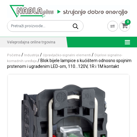
Skip to content
0
Pretraži:
Veleprodajna online trgovina
/
/
/
Početna
Industrija
Upravljačko-signalni elementi
Dijelovi signalno-
/ Blok bijele lampice s kućištem odnosno spojnim
komadnih uređaja
prstenom i ugrađenim LED-om, 110…120V, 1R i 1M kontakt