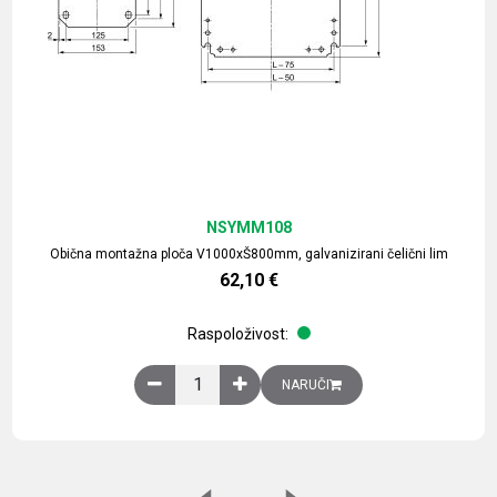
NSYMM108
Obična montažna ploča V1000xŠ800mm, galvanizirani čelični lim
62,10
€
Raspoloživost:
Obična montažna ploča V1000xŠ800mm, galvaniz
NARUČI