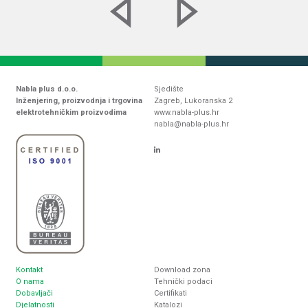
Nabla plus d.o.o.
Sjedište
Inženjering, proizvodnja i trgovina
Zagreb, Lukoranska 2
elektrotehničkim proizvodima
www.nabla-plus.hr
nabla@nabla-plus.hr
Kontakt
Download zona
O nama
Tehnički podaci
Dobavljači
Certifikati
Djelatnosti
Katalozi