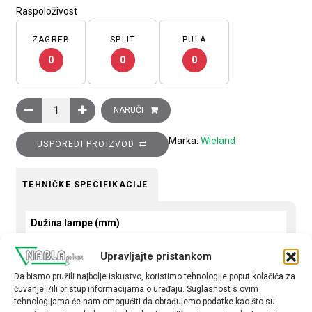
Raspoloživost
ZAGREB
SPLIT
PULA
0
0
0
Armatura rasvjetna 11W, pričvršćivanje magnetom, 230V50Hz, 
NARUČI
Marka:
Wieland
USPOREDI PROIZVOD
TEHNIČKE SPECIFIKACIJE
Dužina lampe (mm)
268
Upravljajte pristankom
Utičnica
Da bismo pružili najbolje iskustvo, koristimo tehnologije poput kolačića za
čuvanje i/ili pristup informacijama o uređaju. Suglasnost s ovim
s utičnicom
tehnologijama će nam omogućiti da obrađujemo podatke kao što su