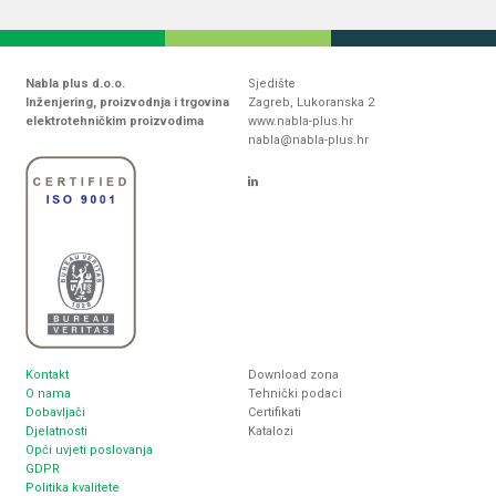
Nabla plus d.o.o.
Sjedište
Inženjering, proizvodnja i trgovina
Zagreb, Lukoranska 2
elektrotehničkim proizvodima
www.nabla-plus.hr
nabla@nabla-plus.hr
Kontakt
Download zona
O nama
Tehnički podaci
Dobavljači
Certifikati
Djelatnosti
Katalozi
Opći uvjeti poslovanja
GDPR
Politika kvalitete