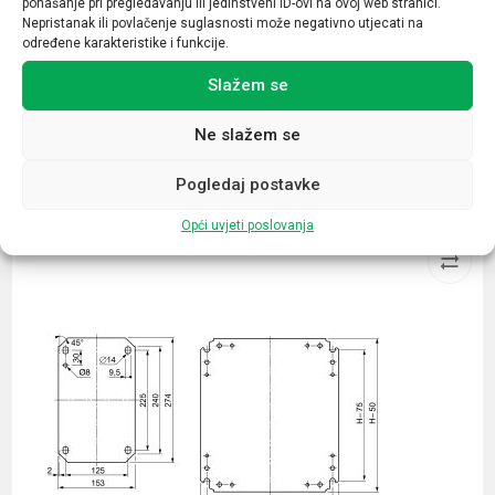
ponašanje pri pregledavanju ili jedinstveni ID-ovi na ovoj web stranici.
Napon (V)
Nepristanak ili povlačenje suglasnosti može negativno utjecati na
230
određene karakteristike i funkcije.
Slažem se
Ne slažem se
Povezani proizvodi
Pogledaj postavke
Opći uvjeti poslovanja