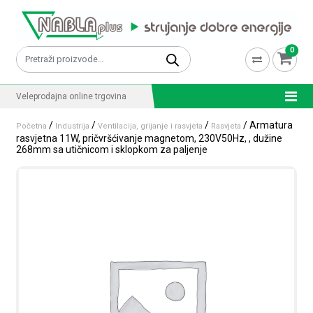
Skip to content
0
Pretraži:
Veleprodajna online trgovina
/
/
/
/ Armatura
Početna
Industrija
Ventilacija, grijanje i rasvjeta
Rasvjeta
rasvjetna 11W, pričvršćivanje magnetom, 230V50Hz, , dužine
268mm sa utičnicom i sklopkom za paljenje