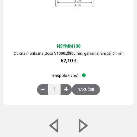
NSYMM108
Obična montažna ploča V1000xŠ800mm, galvanizirani čelični lim
62,10
€
Raspoloživost:
Obična montažna ploča V1000xŠ800mm, galvaniz
NARUČI