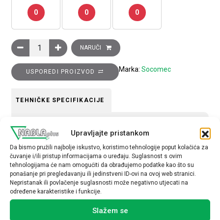
0
0
0
Analizator mreže DIRIS A-200 RJ12, ETHER količina
NARUČI
Marka:
Socomec
USPOREDI PROIZVOD
TEHNIČKE SPECIFIKACIJE
Komunikacija
Upravljajte pristankom
OSTALE
Da bismo pružili najbolje iskustvo, koristimo tehnologije poput kolačića za
čuvanje i/ili pristup informacijama o uređaju. Suglasnost s ovim
tehnologijama će nam omogućiti da obrađujemo podatke kao što su
ponašanje pri pregledavanju ili jedinstveni ID-ovi na ovoj web stranici.
Nepristanak ili povlačenje suglasnosti može negativno utjecati na
određene karakteristike i funkcije.
Povezani proizvodi
Slažem se