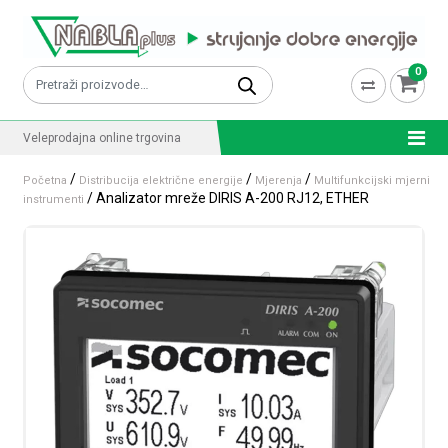
Skip to content
0
Pretraži:
Veleprodajna online trgovina
/
/
/
Početna
Distribucija električne energije
Mjerenja
Multifunkcijski mjerni
/ Analizator mreže DIRIS A-200 RJ12, ETHER
instrumenti