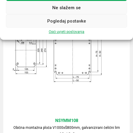
Ne slažem se
Pogledaj postavke
Opći uvjeti poslovanja
NSYMM108
Obična montažna ploča V1000xŠ800mm, galvanizirani čelični lim