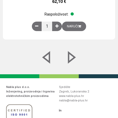
62,10
€
Raspoloživost:
Obična montažna ploča V1000xŠ800mm, galvaniz
NARUČI
Nabla plus d.o.o.
Sjedište
Inženjering, proizvodnja i trgovina
Zagreb, Lukoranska 2
elektrotehničkim proizvodima
www.nabla-plus.hr
nabla@nabla-plus.hr