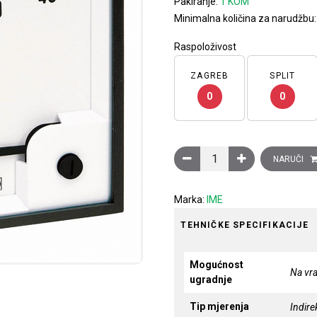
Pakiranje:
1 KOM
Minimalna količina za narudžbu
Raspoloživost
ZAGREB
SPLIT
0
0
Ampermetar AC analogni 96
NARUČI
Marka:
IME
TEHNIČKE SPECIFIKACIJE
Mogućnost
Na vra
ugradnje
Tip mjerenja
Indir