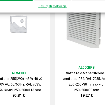
Opći uvjeti poslovanja
A2000BPB
ATV4300
Izlazna rešetka sa filterom
tilator 255(290) m3/h, 40 W,
ventilator, IP54, RAL 7035, š×
0V AC, 50/60 Hz, RAL 7035,
250×250×30 mm, š×v×d:
54, š×v×d: 250×250×113 mm
250×250×30 mm
95,81
€
19,27
€