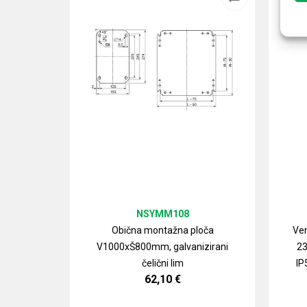
NSYMM108
Obična montažna ploča
Ven
V1000xŠ800mm, galvanizirani
23
čelični lim
IP
62,10
€