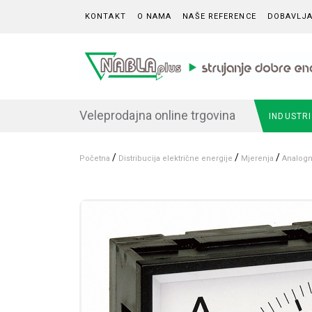
Skip to content
KONTAKT
O NAMA
NAŠE REFERENCE
DOBAVLJA
Veleprodajna online trgovina
INDUSTR
/
/
/
Početna
Distribucija električne energije
Mjerenja
Analogn