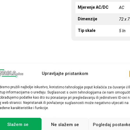
Mjerenje AC/DC
AC
Dimenzije
72 x 
Tip skale
5 In
Upravljajte pristankom
bismo pružili najbolje iskustvo, koristimo tehnologije poput kolačića za čuvanje i/il
stup informacijama o uređaju. Suglasnost s ovim tehnologijama će nam omogućit
obrađujemo podatke kao što su ponašanje pri pregledavanju ili jedinstveni ID-ovi 
j web stranici. Nepristanak ili povlačenje suglasnosti može negativno utjecati na
eđene karakteristike i funkcije.
Slažem se
Ne slažem se
Pogledaj postavk