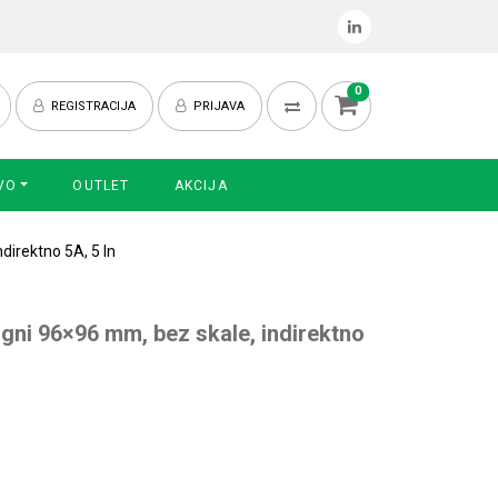
0
REGISTRACIJA
PRIJAVA
VO
OUTLET
AKCIJA
irektno 5A, 5 In
ni 96×96 mm, bez skale, indirektno