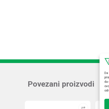
Da 
pri
Povezani proizvodi
da 
ovo
odr