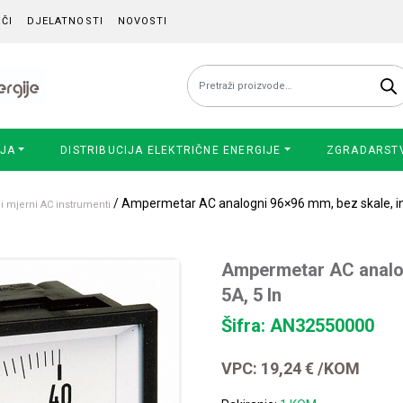
ČI
DJELATNOSTI
NOVOSTI
Pretraži:
IJA
DISTRIBUCIJA ELEKTRIČNE ENERGIJE
ZGRADARST
/ Ampermetar AC analogni 96×96 mm, bez skale, ind
i mjerni AC instrumenti
Ampermetar AC analog
5A, 5 In
Šifra: AN32550000
VPC:
19,24
€
/KOM