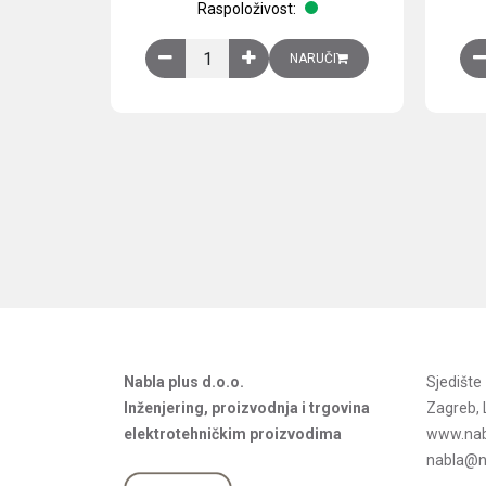
Raspoloživost:
Obična montažna ploča V1000xŠ800mm, galvan
NARUČI
Nabla plus d.o.o.
Sjedišt
Inženjering, proizvodnja i trgovina
Zagreb, 
elektrotehničkim proizvodima
www.nab
nabla@na