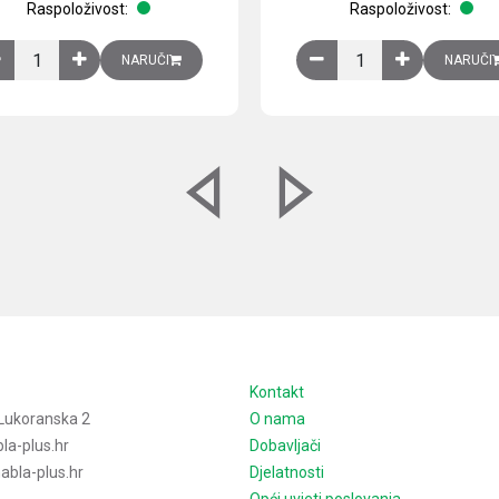
Raspoloživost:
Raspoloživost:
izirani čelični lim količina
Ventilator 255(290) m3/h, 40 W, 230V AC, 50/60 Hz, RAL 7035, IP54,
Izlazna rešetka sa fil
NARUČI
NARUČI
e
Kontakt
Lukoranska 2
O nama
la-plus.hr
Dobavljači
bla-plus.hr
Djelatnosti