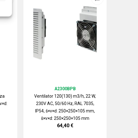
A2300BPB
 za
Ventilator 120(130) m3/h, 22 W,
v×d:
230V AC, 50/60 Hz, RAL 7035,
Izlazn
IP54, š×v×d: 250×250×105 mm,
ventilat
š×v×d: 250×250×105 mm
64,40
€