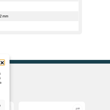
72 mm
i
i
na
e