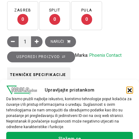
ZAGREB
SPLIT
PULA
0
0
0
Alat za skidanje izolacije za vodiče 0,1 - 4 mm2 do 18 mm 2duž
NARUČI
Marka:
Phoenix Contact
USPOREDI PROIZVOD
TEHNIČKE SPECIFIKACIJE
Upravljajte pristankom
materijal
Da bismo pružili najbolje iskustvo, koristimo tehnologije poput kolačića za
plastika
čuvanje i/ili pristup informacijama o uređaju. Suglasnost s ovim
tehnologijama će nam omogućiti da obrađujemo podatke kao što su
ponašanje pri pregledavanju ili jedinstveni ID-ovi na ovoj web stranici.
Nepristanak ili povlačenje suglasnosti može negativno utjecati na
određene karakteristike i funkcije.
Slažem se