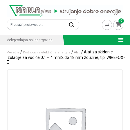
Skip to content
0
Pretraži:
Veleprodajna online trgovina
/
/
/ Alat za skidanje
Početna
Distribucija električne energije
Alati
izolacije za vodiče 0,1 – 4 mm2 do 18 mm 2dužine, tip: WIREFOX-
E