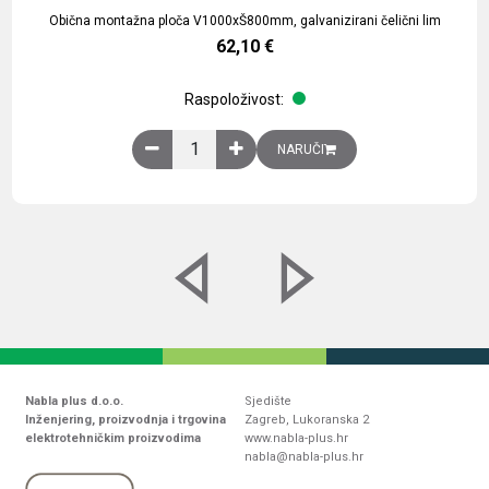
Obična montažna ploča V1000xŠ800mm, galvanizirani čelični lim
62,10
€
Raspoloživost:
Obična montažna ploča V1000xŠ800mm, galvaniz
NARUČI
Nabla plus d.o.o.
Sjedište
Inženjering, proizvodnja i trgovina
Zagreb, Lukoranska 2
elektrotehničkim proizvodima
www.nabla-plus.hr
nabla@nabla-plus.hr